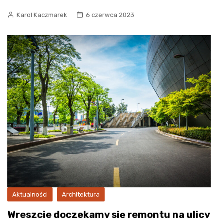
Karol Kaczmarek
6 czerwca 2023
Aktualności
Architektura
Wreszcie doczekamy się remontu na ulicy