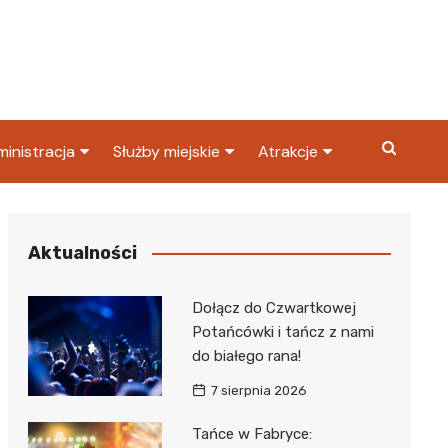
inistracja
Służby miejskie
Atrakcje
ząd miasta
Straż pożarna
Co warto zobaczyć w
Dąbrowie Górniczej?
ortowy
OPS
Policja
Aktualności
Najpopularniejsze miejsc
S
Straż miejska
w Dąbrowie Górniczej
Dołącz do Czwartkowej
ząd Skarbowy
Potańcówki i tańcz z nami
do białego rana!
7 sierpnia 2026
Tańce w Fabryce: