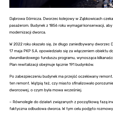
Dąbrowa Górnicza. Dworzec kolejowy w Ząbkowicach czeka
pasażerom. Budynek z 1856 roku wymagał konserwacji, aby 
modernizacji dworca.
W 2022 roku okazało się, że długo zaniedbywany dworzec 
17 maja PKP S.A. opowiedziało się za włączeniem obiektu 
dwumiliardowego funduszu programu, wynosząca kilkanaście
Plan rewitalizacji obejmuje łącznie 191 budynków.
Po zabezpieczeniu budynek ma przejść oczekiwany remont. 
ten remont. Wątpią też, czy miasto sfinalizowało porozumi
dworcowej, o czym była mowa wcześniej.
– Równolegle do działań związanych z początkową fazą inw
faktyczna odbudowa dworca. W tym celu podjęto rozmowy