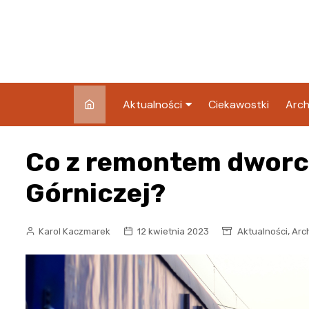
Skip
to
content
Aktualności
Ciekawostki
Arch
Pozostałe
Co z remontem dworc
Blog
Górniczej?
,
Karol Kaczmarek
12 kwietnia 2023
Aktualności
Arc