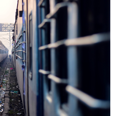
Poczta
Kino
Księgarnia