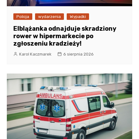
Policja
wydarzenia
Wypadki
Elblążanka odnajduje skradziony
rower w hipermarkecie po
zgłoszeniu kradzieży!
Karol Kaczmarek
6 sierpnia 2026