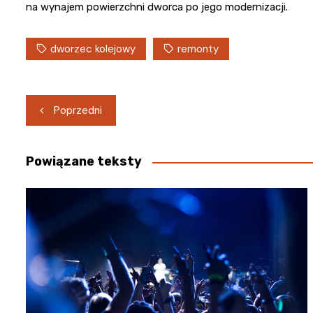
na wynajem powierzchni dworca po jego modernizacji.
dworzec kolejowy
remonty
Nawigacja
Poprzedni
wpisu
Powiązane teksty