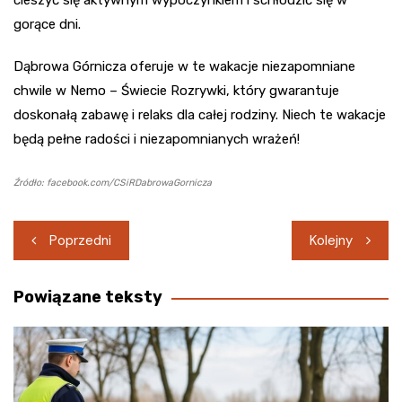
cieszyć się aktywnym wypoczynkiem i schłodzić się w
gorące dni.
Dąbrowa Górnicza oferuje w te wakacje niezapomniane
chwile w Nemo – Świecie Rozrywki, który gwarantuje
doskonałą zabawę i relaks dla całej rodziny. Niech te wakacje
będą pełne radości i niezapomnianych wrażeń!
Źródło: facebook.com/CSiRDabrowaGornicza
Nawigacja
Poprzedni
Kolejny
wpisu
Powiązane teksty