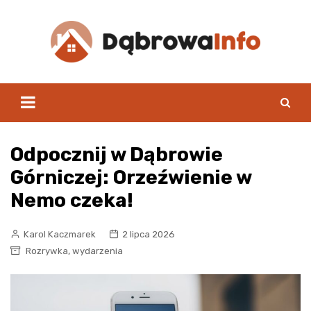
Skip
to
content
Odpocznij w Dąbrowie
Górniczej: Orzeźwienie w
Nemo czeka!
Karol Kaczmarek
2 lipca 2026
,
Rozrywka
wydarzenia