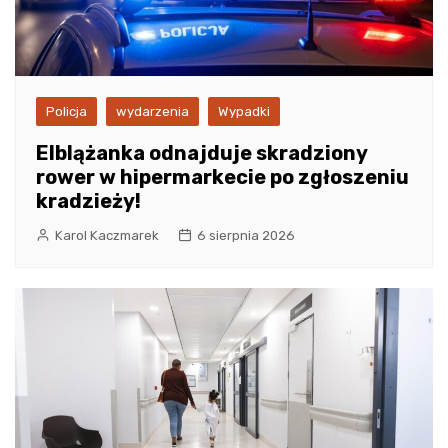
Policja
wydarzenia
Wypadki
Elblążanka odnajduje skradziony
rower w hipermarkecie po zgłoszeniu
kradzieży!
Karol Kaczmarek
6 sierpnia 2026