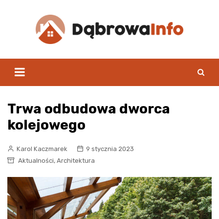
Skip
to
content
Trwa odbudowa dworca
kolejowego
Karol Kaczmarek
9 stycznia 2023
,
Aktualności
Architektura