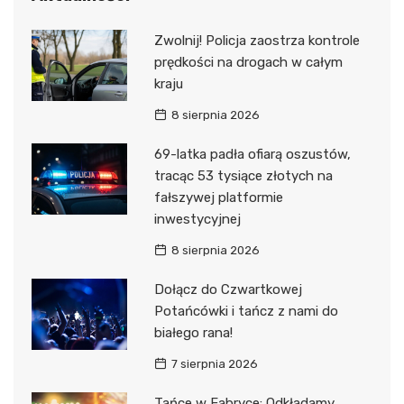
Zwolnij! Policja zaostrza kontrole
prędkości na drogach w całym
kraju
8 sierpnia 2026
69-latka padła ofiarą oszustów,
tracąc 53 tysiące złotych na
fałszywej platformie
inwestycyjnej
8 sierpnia 2026
Dołącz do Czwartkowej
Potańcówki i tańcz z nami do
białego rana!
7 sierpnia 2026
Tańce w Fabryce: Odkładamy