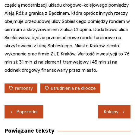
częścią modernizacji układu drogowo-kolejowego pomiędzy
Aleją Róż a granicą z Będzinem, która oprócz innych rzeczy
obejmuje przebudowę ulicy Sobieskiego pomiędzy rondem w
centrum a skrzyżowaniem z ulicą Chopina. Dodatkowo ulica
Sienkiewicza będzie przecinać nowe rondo turbinowe na
skrzyżowaniu z ulicą Sobieskiego. Miasto Kraków zleciło
wykonanie prac firmie ZUE Kraków. Wartość inwestycji to 76
mln zł: 31 mln zł na element tramwajowy i 45 mln zł na
odcinek drogowy finansowany przez miasto.
remonty
utrudnienia na drodze
Nawigacja
Poprzedni
Kolejny
wpisu
Powiązane teksty