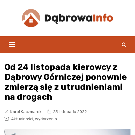
Skip
to
content
Od 24 listopada kierowcy z
Dąbrowy Górniczej ponownie
zmierzą się z utrudnieniami
na drogach
Karol Kaczmarek
23 listopada 2022
,
Aktualności
wydarzenia