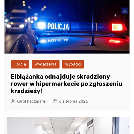
Policja
wydarzenia
Wypadki
Elblążanka odnajduje skradziony
rower w hipermarkecie po zgłoszeniu
kradzieży!
Karol Kaczmarek
6 sierpnia 2026