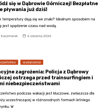
ódź się w Dąbrowie Górniczej! Bezpłatne
e pływania już dziś!
e temperatury dają się we znaki? Idealnym sposobem na
ę jest spędzenie czasu nad wodą.
l Kaczmarek
6 sierpnia 2026
eczeństwo
wydarzenia
cyjne zagrożenia: Policja z Dąbrowy
iczej ostrzega przed trainsurfingiem i
mi niebezpieczeństwami
czeństwo podczas wakacji jest kluczowe, zwłaszcza dla
eży uczestniczącej w różnorodnych formach letniego
ynku. W