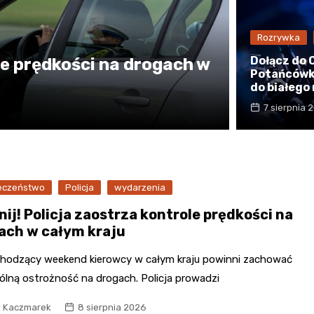
Poczta
Rozrywka
Kino
Dołącz do
le prędkości na drogach w
Potańcówki
Księgarnia
do białego
7 sierpnia 
eczeństwo
Policja
wydarzenia
ij! Policja zaostrza kontrole prędkości na
ach w całym kraju
hodzący weekend kierowcy w całym kraju powinni zachować
ólną ostrożność na drogach. Policja prowadzi
l Kaczmarek
8 sierpnia 2026