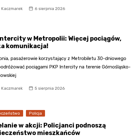
l Kaczmarek
6 sierpnia 2026
ntercity w Metropolii: Więcej pociągów,
za komunikacja!
rpnia, pasażerowie korzystający z Metrobiletu 30-dniowego
odróżować pociągami PKP Intercity na terenie Górnośląsko-
iowskiej
l Kaczmarek
5 sierpnia 2026
eczeństwo
Policja
lanie w akcji: Policjanci podnoszą
ieczeństwo mieszkańców