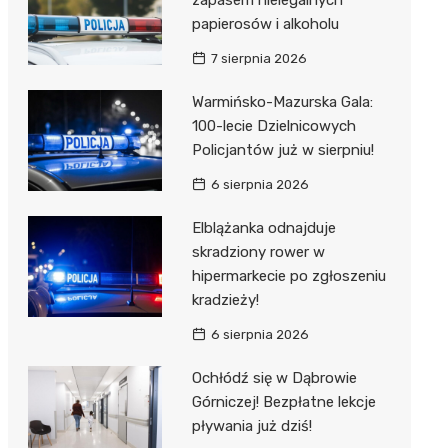
zapasem nielegalnych
papierosów i alkoholu
7 sierpnia 2026
Warmińsko-Mazurska Gala:
100-lecie Dzielnicowych
Policjantów już w sierpniu!
6 sierpnia 2026
Elblążanka odnajduje
skradziony rower w
hipermarkecie po zgłoszeniu
kradzieży!
6 sierpnia 2026
Ochłódź się w Dąbrowie
Górniczej! Bezpłatne lekcje
pływania już dziś!