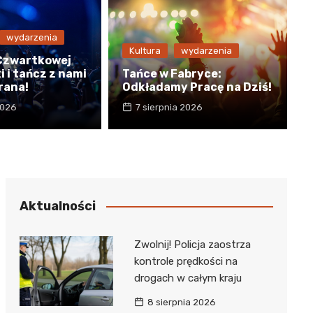
wydarzenia
Kultura
wydarzenia
 Czwartkowej
 i tańcz z nami
Tańce w Fabryce:
 rana!
Odkładamy Pracę na Dziś!
2026
7 sierpnia 2026
Aktualności
Zwolnij! Policja zaostrza
kontrole prędkości na
drogach w całym kraju
8 sierpnia 2026