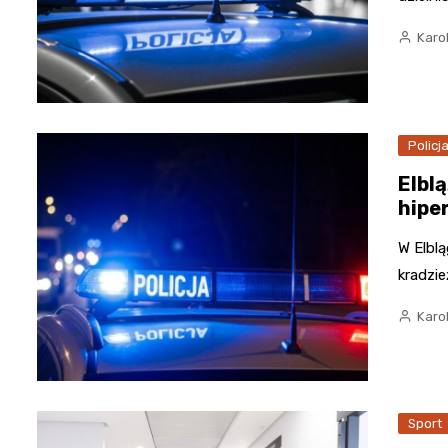
Karo
Policj
Elbl
hipe
W Elbl
kradzie
Karo
Sport