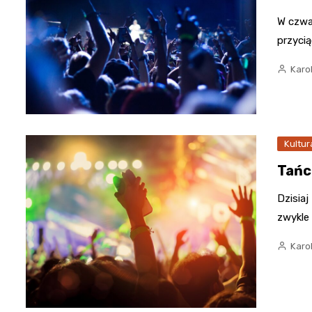
W czwa
przyci
Karo
Kultur
Tańc
Dzisiaj
zwykle
Karo