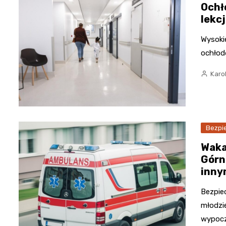
Ochł
lekcj
Wysoki
ochłod
Karo
Bezpi
Waka
Górn
inny
Bezpie
młodzi
wypocz