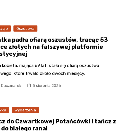
tycje
Oszustwa
atka padła ofiarą oszustów, tracąc 53
ące złotych na fałszywej platformie
stycyjnej
 kobieta, mająca 69 lat, stała się ofiarą oszustwa
owego, które trwało około dwóch miesięcy.
l Kaczmarek
8 sierpnia 2026
wka
wydarzenia
cz do Czwartkowej Potańcówki i tańcz z
 do białego rana!