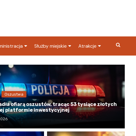
inistracja
Służby miejskie
Atrakcje
ząd miasta
Straż pożarna
Co warto zobaczyć w
Dąbrowie Górniczej?
ortowy
OPS
Policja
Najpopularniejsze miejsc
S
Straż miejska
w Dąbrowie Górniczej
Oszustwa
ząd Skarbowy
adła ofiarą oszustów, tracąc 53 tysiące złotych
ej platformie inwestycyjnej
 2026