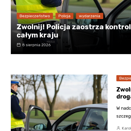
Bezpieczeństwo
Policja
wydarzenia
Zwolnij! Policja zaostrza kontro
całym kraju
8 sierpnia 2026
Bezpi
Zwoln
drog
W nadc
szczeg
Karo