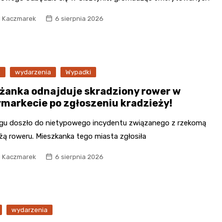
l Kaczmarek
6 sierpnia 2026
a
wydarzenia
Wypadki
ążanka odnajduje skradziony rower w
rmarkecie po zgłoszeniu kradzieży!
ągu doszło do nietypowego incydentu związanego z rzekomą
żą roweru. Mieszkanka tego miasta zgłosiła
l Kaczmarek
6 sierpnia 2026
wydarzenia