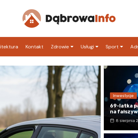
itektura
Kontakt
Zdrowie
Usługi
Sport
Adm
Szpital
Wesele
Klub piłkarski
Ur
Sklep medyczny
Klub
Inny klub sp
M
Apteka
Taxi
ZU
Inwestycje
Stacja paliw
Ur
69-latka p
Restauracja
na fałszyw
8 sierpnia
Adwokat
Fryzjer