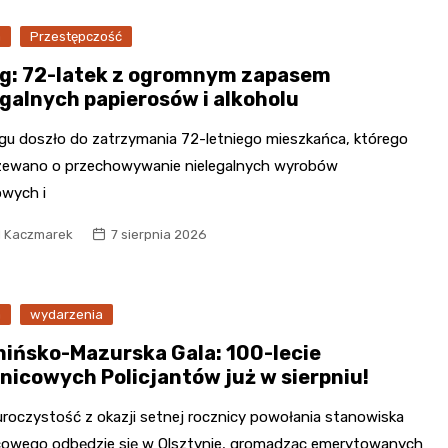
a
Przestępczość
ąg: 72-latek z ogromnym zapasem
egalnych papierosów i alkoholu
ągu doszło do zatrzymania 72-letniego mieszkańca, którego
zewano o przechowywanie nielegalnych wyrobów
owych i
l Kaczmarek
7 sierpnia 2026
a
wydarzenia
ińsko-Mazurska Gala: 100-lecie
lnicowych Policjantów już w sierpniu!
uroczystość z okazji setnej rocznicy powołania stanowiska
icowego odbędzie się w Olsztynie, gromadząc emerytowanych