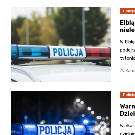
Policj
Elbl
niel
W Elbl
podejr
tytoni
Karo
Policj
Warm
Dzie
Wielka 
dzieln