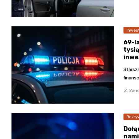
Inwes
69-l
tysi
inwe
Starsza
finans
Karo
Rozry
Dołą
nami