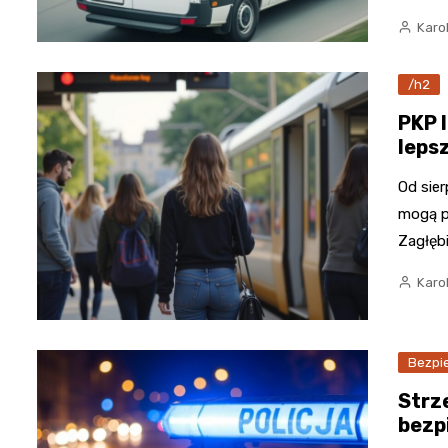
Karo
/h2
PKP I
leps
Od sie
mogą p
Zagłęb
Karo
Bezpi
Strze
bezp