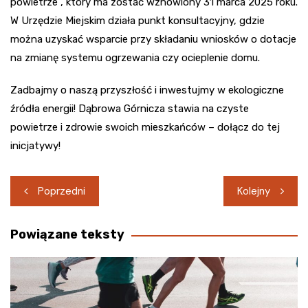
powietrze”, który ma zostać wznowiony 31 marca 2025 roku.
W Urzędzie Miejskim działa punkt konsultacyjny, gdzie
można uzyskać wsparcie przy składaniu wniosków o dotacje
na zmianę systemu ogrzewania czy ocieplenie domu.
Zadbajmy o naszą przyszłość i inwestujmy w ekologiczne
źródła energii! Dąbrowa Górnicza stawia na czyste
powietrze i zdrowie swoich mieszkańców – dołącz do tej
inicjatywy!
Nawigacja
Poprzedni
Kolejny
wpisu
Powiązane teksty