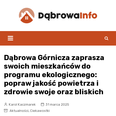
Skip
to
content
Dąbrowa Górnicza zaprasza
swoich mieszkańców do
programu ekologicznego:
popraw jakość powietrza i
zdrowie swoje oraz bliskich
Karol Kaczmarek
31 marca 2025
,
Aktualności
Ciekawostki