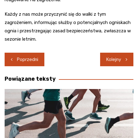
Każdy z nas może przyczynić się do walki z tym
zagrożeniem, informując służby o potencjalnych ogniskach
ognia i przestrzegając zasad bezpieczeństwa, zwłaszcza w
sezonie letnim.
Nawigacja
Poprzedni
Kolejny
wpisu
Powiązane teksty