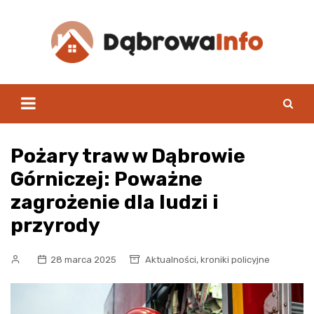
Skip
to
content
Pożary traw w Dąbrowie
Górniczej: Poważne
zagrożenie dla ludzi i
przyrody
,
28 marca 2025
Aktualności
kroniki policyjne