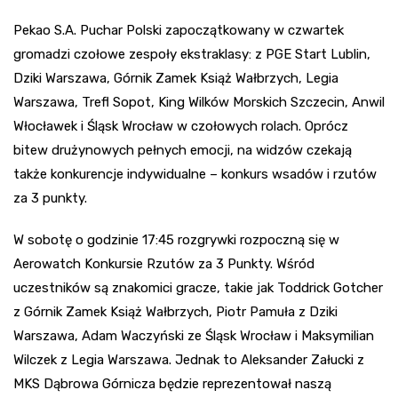
Pekao S.A. Puchar Polski zapoczątkowany w czwartek
gromadzi czołowe zespoły ekstraklasy: z PGE Start Lublin,
Dziki Warszawa, Górnik Zamek Książ Wałbrzych, Legia
Warszawa, Trefl Sopot, King Wilków Morskich Szczecin, Anwil
Włocławek i Śląsk Wrocław w czołowych rolach. Oprócz
bitew drużynowych pełnych emocji, na widzów czekają
także konkurencje indywidualne – konkurs wsadów i rzutów
za 3 punkty.
W sobotę o godzinie 17:45 rozgrywki rozpoczną się w
Aerowatch Konkursie Rzutów za 3 Punkty. Wśród
uczestników są znakomici gracze, takie jak Toddrick Gotcher
z Górnik Zamek Książ Wałbrzych, Piotr Pamuła z Dziki
Warszawa, Adam Waczyński ze Śląsk Wrocław i Maksymilian
Wilczek z Legia Warszawa. Jednak to Aleksander Załucki z
MKS Dąbrowa Górnicza będzie reprezentował naszą