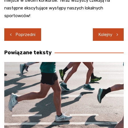
miejsce w swoim konkursie. Teraz wszyscy czekają na
następne ekscytujące występy naszych lokalnych
sportowców!
Nawigacja
Poprzedni
Kolejny
wpisu
Powiązane teksty