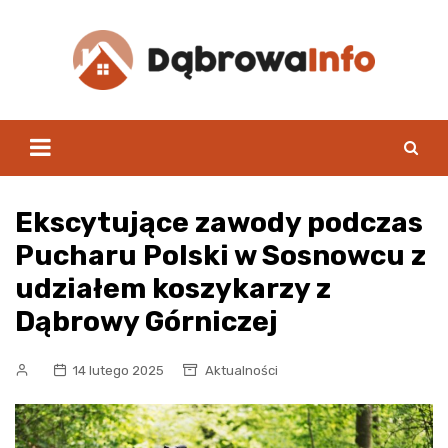
Skip
to
content
Ekscytujące zawody podczas
Pucharu Polski w Sosnowcu z
udziałem koszykarzy z
Dąbrowy Górniczej
14 lutego 2025
Aktualności