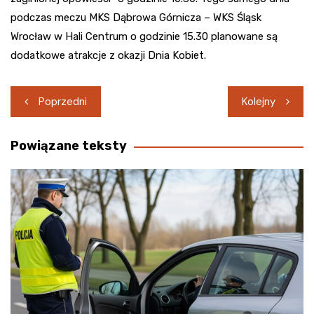
podczas meczu MKS Dąbrowa Górnicza – WKS Śląsk
Wrocław w Hali Centrum o godzinie 15.30 planowane są
dodatkowe atrakcje z okazji Dnia Kobiet.
Nawigacja
Poprzedni
Kolejny
wpisu
Powiązane teksty