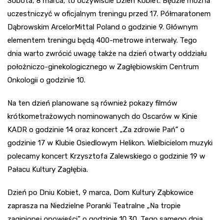
Sobota, 8 marca, to oczywiście Dzień Kobiet. Będzie można
uczestniczyć w oficjalnym treningu przed 17. Półmaratonem
Dąbrowskim ArcelorMittal Poland o godzinie 9. Głównym
elementem treningu będą 400-metrowe interwały. Tego
dnia warto zwrócić uwagę także na dzień otwarty oddziału
położniczo-ginekologicznego w Zagłębiowskim Centrum
Onkologii o godzinie 10.
Na ten dzień planowane są również pokazy filmów
krótkometrażowych nominowanych do Oscarów w Kinie
KADR o godzinie 14 oraz koncert „Za zdrowie Pań” o
godzinie 17 w Klubie Osiedlowym Helikon. Wielbicielom muzyki
polecamy koncert Krzysztofa Zalewskiego o godzinie 19 w
Pałacu Kultury Zagłębia.
Dzień po Dniu Kobiet, 9 marca, Dom Kultury Ząbkowice
zaprasza na Niedzielne Poranki Teatralne „Na tropie
zaginionej opowieści” o godzinie 10.30. Tego samego dnia