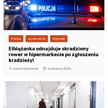
Policja
wydarzenia
Wypadki
Elblążanka odnajduje skradziony
rower w hipermarkecie po zgłoszeniu
kradzieży!
Karol Kaczmarek
6 sierpnia 2026