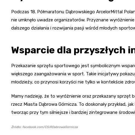
Podczas 18. Półmaratonu Dąbrowskiego ArcelorMittal Poland
nie umknęło uwadze organizatorów. Przyznane wyróżnienie 
dalszego działania i rozwijania pasji wśród młodych sport
Wsparcie dla przyszłych i
Przekazanie sprzętu sportowego jest symbolicznym wsparc
większego zaangażowania w sport. Takie inicjatywy pokazują
młodzieży, co przynosi korzyści nie tylko w kontekście zdrow
Mamy nadzieję, że to wyróżnienie oraz przekazany sprzęt b
rzecz Miasta Dąbrowa Górnicza. To doskonały przykład, jak 
tworząc przy tym silniejsze i bardziej zintegrowane środow
Źródło: facebook.com/CSiRDabrowaGornicza