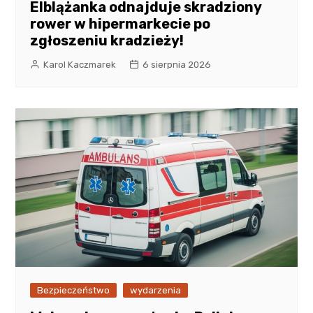
Elblążanka odnajduje skradziony
rower w hipermarkecie po
zgłoszeniu kradzieży!
Karol Kaczmarek
6 sierpnia 2026
Bezpieczeństwo
wydarzenia