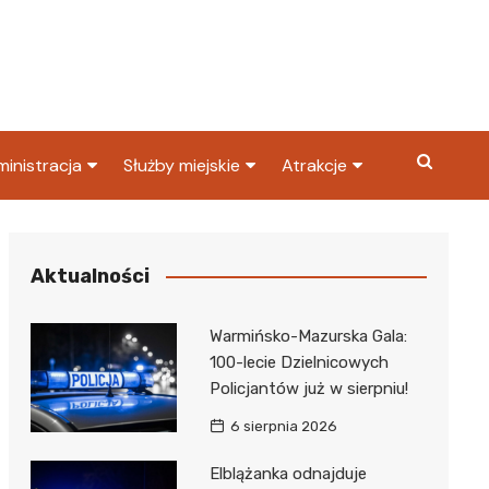
inistracja
Służby miejskie
Atrakcje
ząd miasta
Straż pożarna
Co warto zobaczyć w
Dąbrowie Górniczej?
ortowy
OPS
Policja
Aktualności
Najpopularniejsze miejsc
S
Straż miejska
w Dąbrowie Górniczej
Warmińsko-Mazurska Gala:
ząd Skarbowy
100-lecie Dzielnicowych
Policjantów już w sierpniu!
6 sierpnia 2026
Elblążanka odnajduje