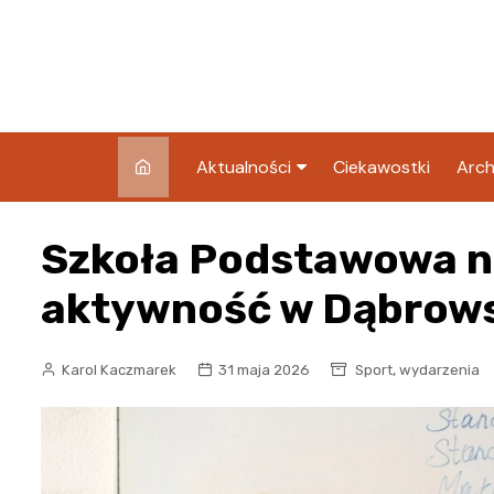
Skip
to
content
Aktualności
Ciekawostki
Arch
Pozostałe
Szkoła Podstawowa n
Blog
aktywność w Dąbrows
,
Karol Kaczmarek
31 maja 2026
Sport
wydarzenia