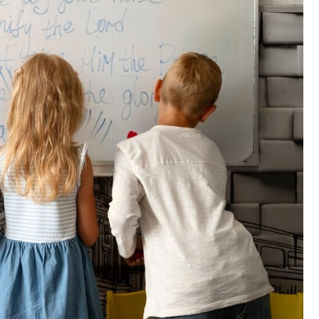
Poczta
Kino
Księgarnia