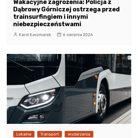
Wakacyjne zagrożenia: Policja z
Dąbrowy Górniczej ostrzega przed
trainsurfingiem i innymi
niebezpieczeństwami
Karol Kaczmarek
6 sierpnia 2026
Lokalne
Transport
wydarzenia