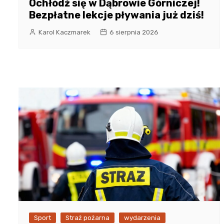
Ochłódź się w Dąbrowie Górniczej!
Bezpłatne lekcje pływania już dziś!
Karol Kaczmarek
6 sierpnia 2026
Sport
Straż pożarna
wydarzenia