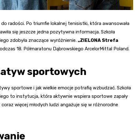
 radości. Po triumfie lokalnej tenisistki, która awansowała
awiła się jeszcze jedna pozytywna informacja. Szkoła
iego zdobyła znaczące wyróżnienie.
„ZIELONA Strefa
dczas 18. Półmaratonu Dąbrowskiego ArcelorMittal Poland.
cjatyw sportowych
atywy sportowe i jak wielkie emocje potrafią wzbudzać. Szkoła
ego to instytucja, która aktywnie wspiera sportowe zapały
m, coraz więcej młodych ludzi angażuje się w różnorodne
wanie