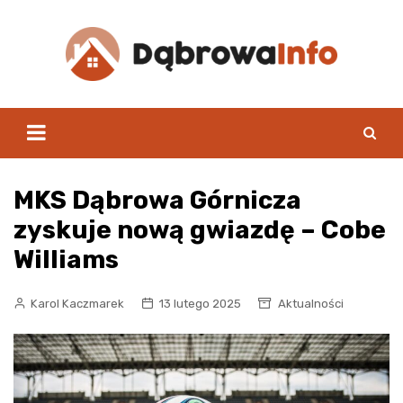
Skip
to
content
MKS Dąbrowa Górnicza
zyskuje nową gwiazdę – Cobe
Williams
Karol Kaczmarek
13 lutego 2025
Aktualności