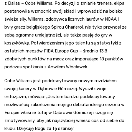
z Dallas – Cobe Williams. Po decyzji o zmianie trenera, ekipa
postanowiła wzmocnić swój skład i wprowadzić na boisko
świeże siły. Williams, zdobywca licznych laurów w NCAA i
były gracz belgijskiego Spirou Charleroi, nie tylko przynosi ze
sobą ogromne umiejętności, ale także pasję do gry w
koszykówkę. Potwierdzeniem jego talentu są statystyki z
ostatnich meczów FIBA Europe Cup – średnio 13.8
zdobytych punktów na mecz oraz imponujące 18 punktów
podczas spotkania z Anwilem Włocławek.
Cobe Williams jest podekscytowany nowym rozdziałem
swojej kariery w Dąbrowie Górniczej. Wyraził swoje
entuzjazm, mówiąc: „Jestem bardzo podekscytowany
możliwością zakończenia mojego debiutanckiego sezonu w
Europie właśnie tutaj w Dąbrowie Górniczej i czuję się
zmotywowany, aby jak najszybciej wnieść coś od siebie do
klubu. Dziękuję Bogu za tę szansę.”