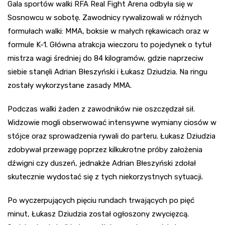
Gala sportów walki RFA Real Fight Arena odbyła się w
Sosnowcu w sobotę. Zawodnicy rywalizowali w różnych
formułach walki: MMA, boksie w małych rękawicach oraz w
formule K-1. Główna atrakcja wieczoru to pojedynek o tytuł
mistrza wagi średniej do 84 kilogramów, gdzie naprzeciw
siebie stanęli Adrian Błeszyński i Łukasz Dziudzia. Na ringu
zostały wykorzystane zasady MMA.
Podczas walki żaden z zawodników nie oszczędzał sił.
Widzowie mogli obserwować intensywne wymiany ciosów w
stójce oraz sprowadzenia rywali do parteru. Łukasz Dziudzia
zdobywał przewagę poprzez kilkukrotne próby założenia
dźwigni czy duszeń, jednakże Adrian Błeszyński zdołał
skutecznie wydostać się z tych niekorzystnych sytuacji.
Po wyczerpujących pięciu rundach trwających po pięć
minut, Łukasz Dziudzia został ogłoszony zwycięzcą.