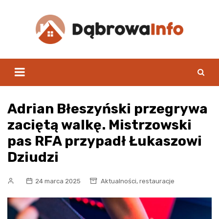
Skip
to
content
Adrian Błeszyński przegrywa
zaciętą walkę. Mistrzowski
pas RFA przypadł Łukaszowi
Dziudzi
,
24 marca 2025
Aktualności
restauracje