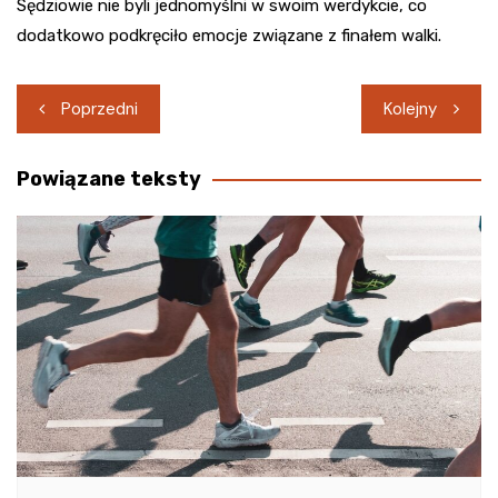
Sędziowie nie byli jednomyślni w swoim werdykcie, co
dodatkowo podkręciło emocje związane z finałem walki.
Nawigacja
Poprzedni
Kolejny
wpisu
Powiązane teksty