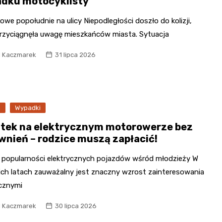
dku motocyklisty
owe popołudnie na ulicy Niepodległości doszło do kolizji,
przyciągnęła uwagę mieszkańców miasta. Sytuacja
l Kaczmarek
31 lipca 2026
a
Wypadki
atek na elektrycznym motorowerze bez
wnień – rodzice muszą zapłacić!
 popularności elektrycznych pojazdów wśród młodzieży W
ich latach zauważalny jest znaczny wzrost zainteresowania
ycznymi
l Kaczmarek
30 lipca 2026