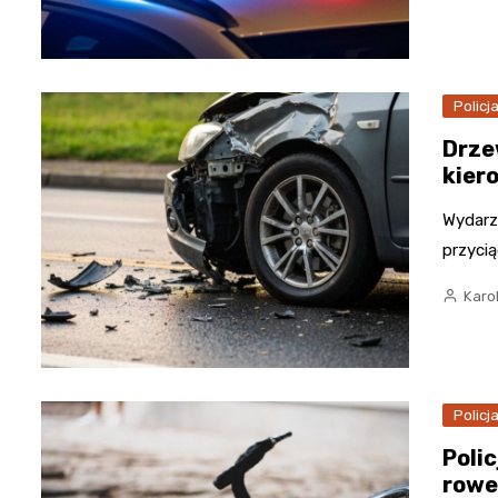
Policj
Drze
kier
Wydarze
przycią
Karo
Policj
Poli
rowe