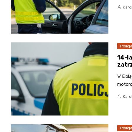
Karo
Policj
14-l
zatr
W Elbl
motoro
Karo
Policj