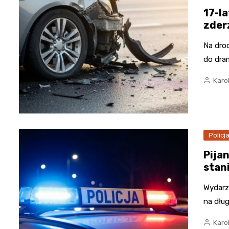
17-l
zder
Na drod
do dra
Karo
Policj
Pija
stan
Wydarze
na dłu
Karo