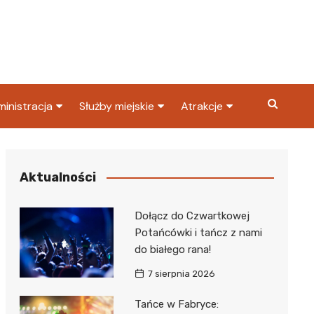
inistracja
Służby miejskie
Atrakcje
ząd miasta
Straż pożarna
Co warto zobaczyć w
Dąbrowie Górniczej?
ortowy
OPS
Policja
Aktualności
Najpopularniejsze miejsc
S
Straż miejska
w Dąbrowie Górniczej
Dołącz do Czwartkowej
ząd Skarbowy
Potańcówki i tańcz z nami
do białego rana!
7 sierpnia 2026
Tańce w Fabryce: