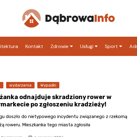
itektura
Kontakt
Zdrowie
Usługi
Sport
Adm
Szpital
Wesele
Klub piłkarski
Ur
Sklep medyczny
Klub
Inny klub sp
M
a
wydarzenia
Wypadki
Apteka
Taxi
ZU
ążanka odnajduje skradziony rower w
Stacja paliw
Ur
rmarkecie po zgłoszeniu kradzieży!
Restauracja
ągu doszło do nietypowego incydentu związanego z rzekomą
Adwokat
żą roweru. Mieszkanka tego miasta zgłosiła
Fryzjer