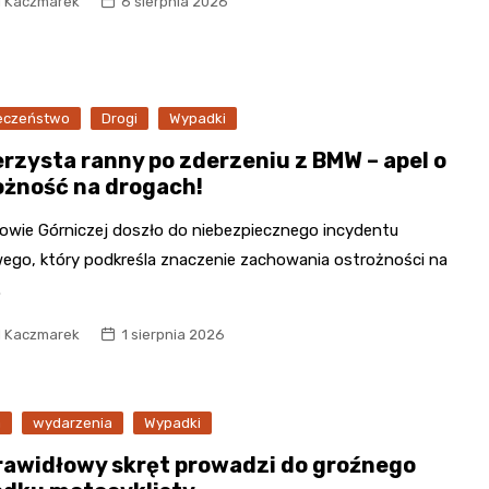
l Kaczmarek
6 sierpnia 2026
Poczta
Kino
eczeństwo
Drogi
Wypadki
Księgarnia
rzysta ranny po zderzeniu z BMW – apel o
ożność na drogach!
owie Górniczej doszło do niebezpiecznego incydentu
ego, który podkreśla znaczenie zachowania ostrożności na
.
l Kaczmarek
1 sierpnia 2026
a
wydarzenia
Wypadki
rawidłowy skręt prowadzi do groźnego