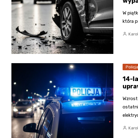
wypa
W piątk
która 
Karo
Policj
14-l
upra
Wzrost
ostatn
elektr
Karo