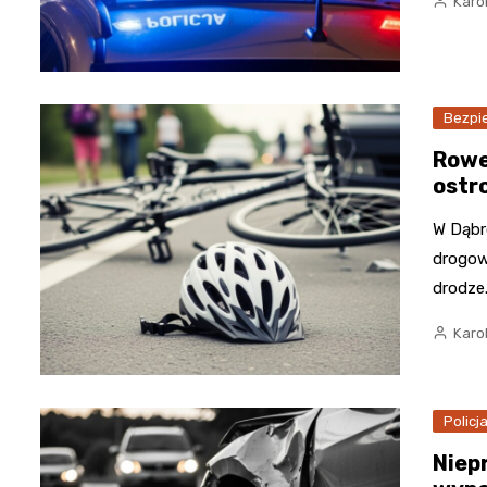
Karo
Bezpi
Rowe
ostr
W Dąbr
drogow
drodze
Karo
Policj
Niep