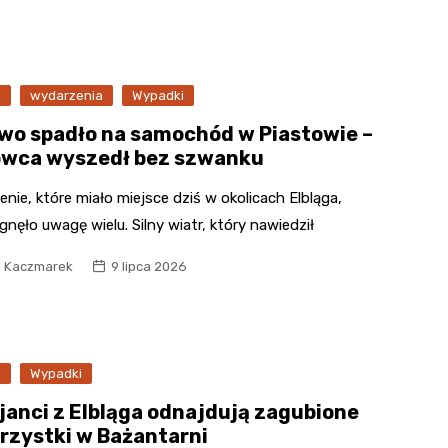
a
wydarzenia
Wypadki
wo spadło na samochód w Piastowie –
owca wyszedł bez szwanku
nie, które miało miejsce dziś w okolicach Elbląga,
gnęło uwagę wielu. Silny wiatr, który nawiedził
l Kaczmarek
9 lipca 2026
a
Wypadki
cjanci z Elbląga odnajdują zagubione
rzystki w Bażantarni