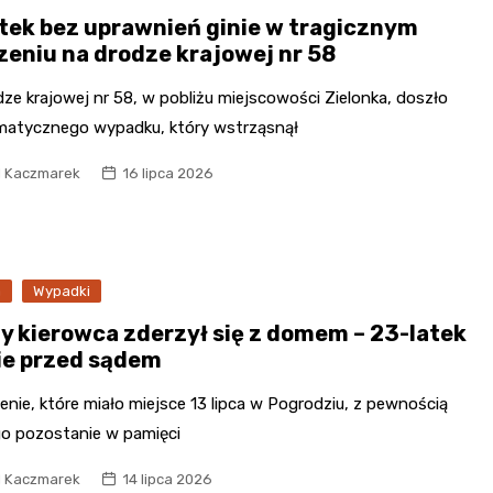
atek bez uprawnień ginie w tragicznym
zeniu na drodze krajowej nr 58
ze krajowej nr 58, w pobliżu miejscowości Zielonka, doszło
matycznego wypadku, który wstrząsnął
l Kaczmarek
16 lipca 2026
a
Wypadki
ny kierowca zderzył się z domem – 23-latek
ie przed sądem
nie, które miało miejsce 13 lipca w Pogrodziu, z pewnością
go pozostanie w pamięci
l Kaczmarek
14 lipca 2026