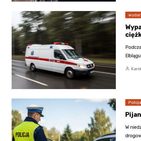
wydar
Wypa
ciężk
Podcza
Elbląg
Karo
Policj
Pija
W nied
drogow