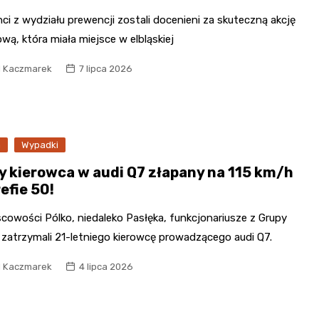
nci z wydziału prewencji zostali docenieni za skuteczną akcję
wą, która miała miejsce w elbląskiej
l Kaczmarek
7 lipca 2026
a
Wypadki
y kierowca w audi Q7 złapany na 115 km/h
efie 50!
cowości Pólko, niedaleko Pasłęka, funkcjonariusze z Grupy
zatrzymali 21-letniego kierowcę prowadzącego audi Q7.
l Kaczmarek
4 lipca 2026