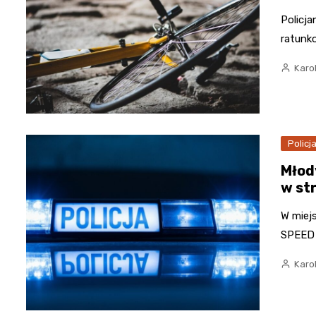
Policja
ratunko
Karo
Policj
Młod
w str
W miejs
SPEED 
Karo