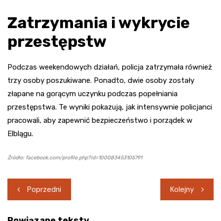
Zatrzymania i wykrycie
przestępstw
Podczas weekendowych działań, policja zatrzymała również
trzy osoby poszukiwane. Ponadto, dwie osoby zostały
złapane na gorącym uczynku podczas popełniania
przestępstwa. Te wyniki pokazują, jak intensywnie policjanci
pracowali, aby zapewnić bezpieczeństwo i porządek w
Elblągu.
Źródło: facebook.com/profile.php?id=100083453105791
Nawigacja
Poprzedni
Kolejny
wpisu
Powiązane teksty