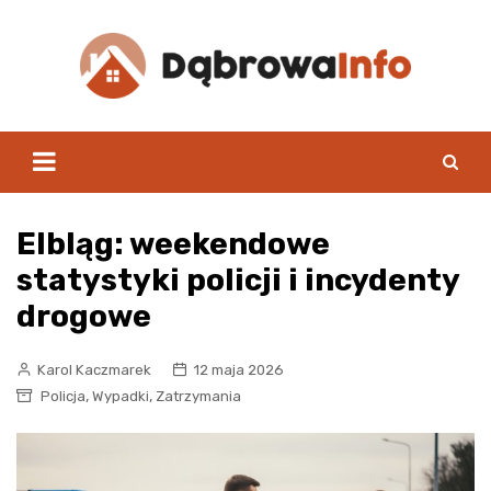
Skip
to
content
Elbląg: weekendowe
statystyki policji i incydenty
drogowe
Karol Kaczmarek
12 maja 2026
,
,
Policja
Wypadki
Zatrzymania