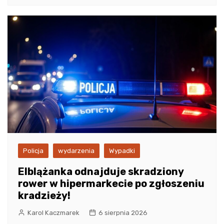
Policja
wydarzenia
Wypadki
Elblążanka odnajduje skradziony
rower w hipermarkecie po zgłoszeniu
kradzieży!
Karol Kaczmarek
6 sierpnia 2026