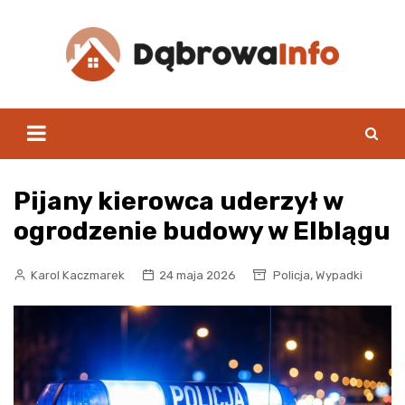
Skip
to
content
Pijany kierowca uderzył w
ogrodzenie budowy w Elblągu
,
Karol Kaczmarek
24 maja 2026
Policja
Wypadki