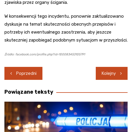
zjawiska przez organy ścigania.
W konsekwencji tego incydentu, ponownie zaktualizowano
dyskusje na temat skuteczności obecnych przepisów i
potrzeby ich ewentualnego zaostrzenia, aby jeszcze
skuteczniej zapobiegać podobnym sytuacjom w przyszłości.
Źródło: facebook.com/profile.php?id=100083453105791
Nawigacja
Poprzedni
Kolejny
wpisu
Powiązane teksty