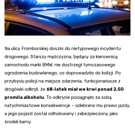
Na ulicy Fromborskiej doszło do nietypowego incydentu
drogowego. Starszy mężczyzna, będący za kierownicą
samochodu marki BMW, nie dostrzegł tymczasowego
ogrodzenia budowlanego, co doprowadziło do kolizji. Po
przybyciu policji na miejsce zdarzenia, funkcjonariusze z
drogówki odkryli, że
68-latek miał we krwi ponad 2,50
promila alkoholu
. To odkrycie pociągnęło za sobą
natychmiastowe konsekwencje – odebrano mu prawo jazdy,
a jego pojazd został odholowany i zabezpieczony jako
środek karny.