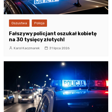
Oszustwa
Policja
Fałszywy policjant oszukał kobietę
na 30 tysięcy złotych!
Karol Kaczmarek
31 lipca 2026