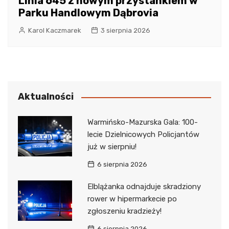
Linia 645 z nowym przystankiem w
Parku Handlowym Dąbrovia
Karol Kaczmarek
3 sierpnia 2026
Aktualności
Warmińsko-Mazurska Gala: 100-
lecie Dzielnicowych Policjantów
już w sierpniu!
6 sierpnia 2026
Elblążanka odnajduje skradziony
rower w hipermarkecie po
zgłoszeniu kradzieży!
6 sierpnia 2026