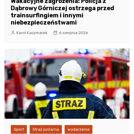
Wakacyjne zagrożenia: Policja z
Dąbrowy Górniczej ostrzega przed
trainsurfingiem i innymi
niebezpieczeństwami
Karol Kaczmarek
6 sierpnia 2026
Sport
Straż pożarna
wydarzenia