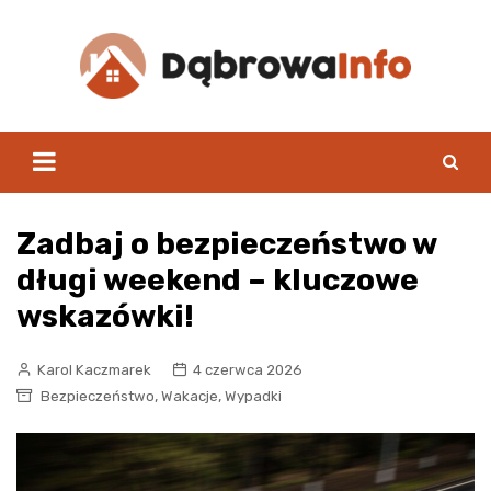
Skip
to
content
Zadbaj o bezpieczeństwo w
długi weekend – kluczowe
wskazówki!
Karol Kaczmarek
4 czerwca 2026
,
,
Bezpieczeństwo
Wakacje
Wypadki