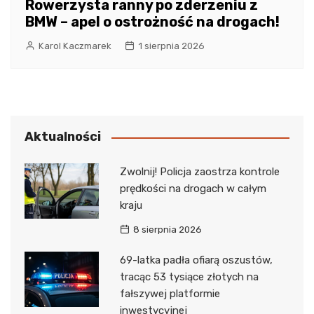
Rowerzysta ranny po zderzeniu z
BMW – apel o ostrożność na drogach!
Karol Kaczmarek
1 sierpnia 2026
Aktualności
Zwolnij! Policja zaostrza kontrole
prędkości na drogach w całym
kraju
8 sierpnia 2026
69-latka padła ofiarą oszustów,
tracąc 53 tysiące złotych na
fałszywej platformie
inwestycyjnej