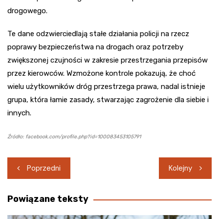
drogowego.
Te dane odzwierciedlają stałe działania policji na rzecz
poprawy bezpieczeństwa na drogach oraz potrzeby
zwiększonej czujności w zakresie przestrzegania przepisów
przez kierowców. Wzmożone kontrole pokazują, że choć
wielu użytkowników dróg przestrzega prawa, nadal istnieje
grupa, która łamie zasady, stwarzając zagrożenie dla siebie i
innych.
Źródło: facebook.com/profile.php?id=100083453105791
Nawigacja
Poprzedni
Kolejny
wpisu
Powiązane teksty