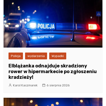
Policja
wydarzenia
Wypadki
Elblążanka odnajduje skradziony
rower w hipermarkecie po zgłoszeniu
kradzieży!
Karol Kaczmarek
6 sierpnia 2026