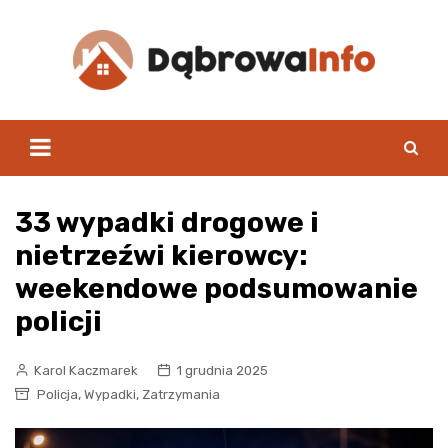
Skip
to
content
33 wypadki drogowe i
nietrzeźwi kierowcy:
weekendowe podsumowanie
policji
Karol Kaczmarek
1 grudnia 2025
,
,
Policja
Wypadki
Zatrzymania