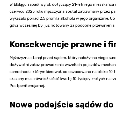
W Elblągu zapadł wyrok dotyczący 21-letniego mieszkańca 
czerwcu 2025 roku mężczyzna został zatrzymany przez pat
wykazało ponad 2,5 promila alkoholu w jego organizmie. Co 
gdyż wcześniej był już notowany za podobne przewinienia
Konsekwencje prawne i f
Mężczyzna stanął przed sądem, który nałożył na niego suro
dożywotni zakaz prowadzenia wszelkich pojazdów mechani
samochodu, którym kierował, co oszacowano na blisko 10 ty
skazany musi również uiścić kwotę 10 tysięcy złotych n
Postpenitencjarnej.
Nowe podejście sądów do