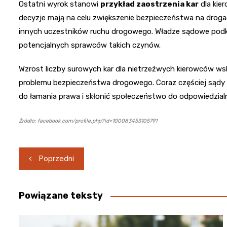
Ostatni wyrok stanowi
przykład zaostrzenia kar
dla kie
decyzje mają na celu zwiększenie bezpieczeństwa na drogac
innych uczestników ruchu drogowego. Władze sądowe podkre
potencjalnych sprawców takich czynów.
Wzrost liczby surowych kar dla nietrzeźwych kierowców ws
problemu bezpieczeństwa drogowego. Coraz częściej sądy d
do łamania prawa i skłonić społeczeństwo do odpowiedzia
Źródło: facebook.com/profile.php?id=100083453105791
Nawigacja
Poprzedni
wpisu
Powiązane teksty