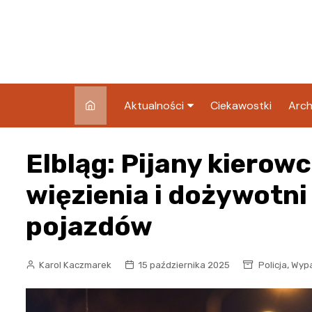
Skip
to
content
Aktualności
Ciekawostki
Arch
Pozostałe
Elbląg: Pijany kierow
Blog
więzienia i dożywotn
pojazdów
,
Karol Kaczmarek
15 października 2025
Policja
Wypa