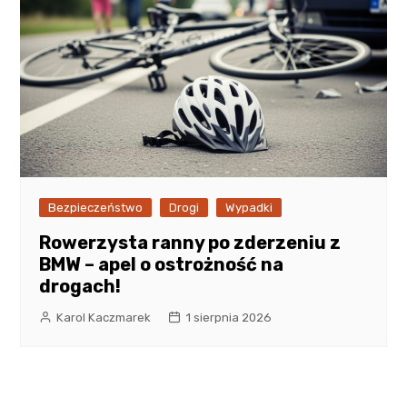
Bezpieczeństwo
Drogi
Wypadki
Rowerzysta ranny po zderzeniu z
BMW – apel o ostrożność na
drogach!
Karol Kaczmarek
1 sierpnia 2026