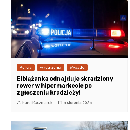
Policja
wydarzenia
Wypadki
Elblążanka odnajduje skradziony
rower w hipermarkecie po
zgłoszeniu kradzieży!
Karol Kaczmarek
6 sierpnia 2026