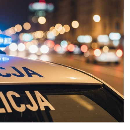
Poczta
Kino
Księgarnia