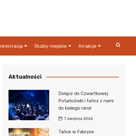
inistracja
Służby miejskie
Atrakcje
ząd miasta
Straż pożarna
Co warto zobaczyć w
Dąbrowie Górniczej?
ortowy
OPS
Policja
Aktualności
Najpopularniejsze miejsc
S
Straż miejska
w Dąbrowie Górniczej
Dołącz do Czwartkowej
ząd Skarbowy
Potańcówki i tańcz z nami
do białego rana!
7 sierpnia 2026
Tańce w Fabryce: