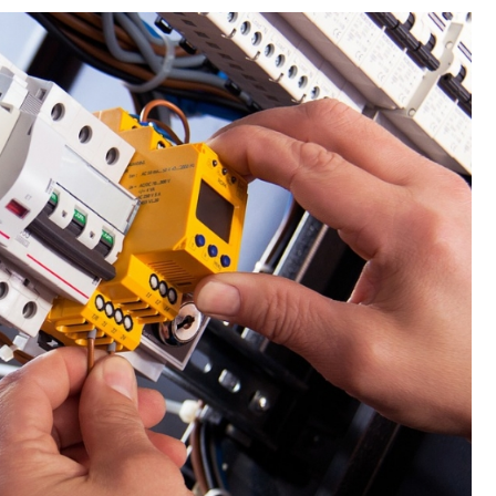
Poczta
Kino
Księgarnia