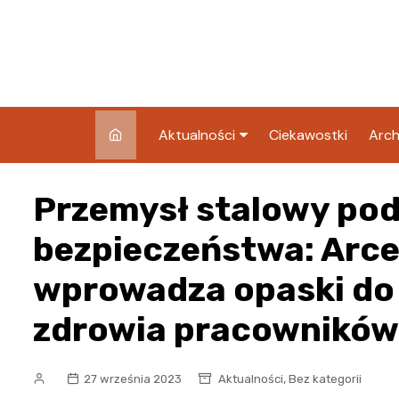
Skip
to
content
Aktualności
Ciekawostki
Arch
Pozostałe
Przemysł stalowy po
Blog
bezpieczeństwa: Arce
wprowadza opaski do
zdrowia pracowników
,
27 września 2023
Aktualności
Bez kategorii