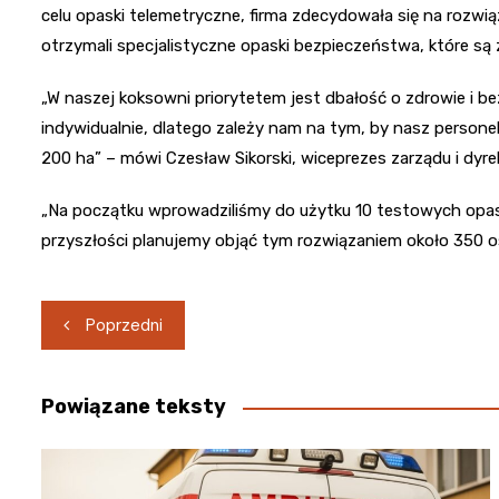
celu opaski telemetryczne, firma zdecydowała się na rozwią
otrzymali specjalistyczne opaski bezpieczeństwa, które są
„W naszej koksowni priorytetem jest dbałość o zdrowie i 
indywidualnie, dlatego zależy nam na tym, by nasz personel
200 ha” – mówi Czesław Sikorski, wiceprezes zarządu i dyrekt
„Na początku wprowadziliśmy do użytku 10 testowych opase
przyszłości planujemy objąć tym rozwiązaniem około 350 
Nawigacja
Poprzedni
wpisu
Powiązane teksty