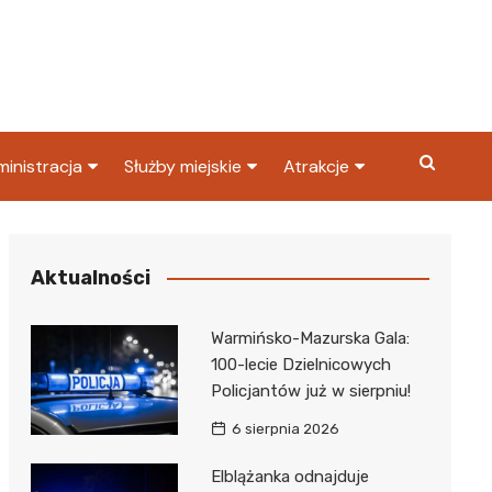
inistracja
Służby miejskie
Atrakcje
ząd miasta
Straż pożarna
Co warto zobaczyć w
Dąbrowie Górniczej?
ortowy
OPS
Policja
Aktualności
Najpopularniejsze miejsc
S
Straż miejska
w Dąbrowie Górniczej
Warmińsko-Mazurska Gala:
ząd Skarbowy
100-lecie Dzielnicowych
Policjantów już w sierpniu!
6 sierpnia 2026
Elblążanka odnajduje