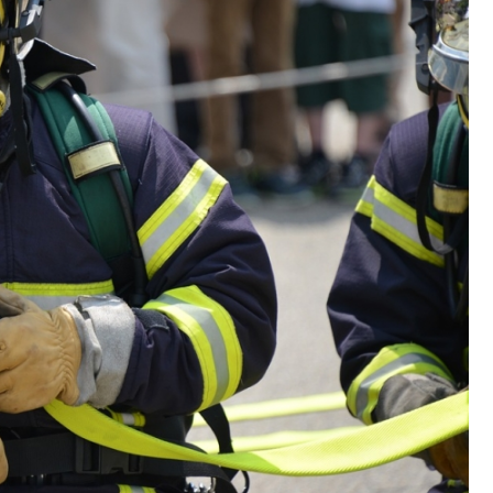
Poczta
Kino
Księgarnia