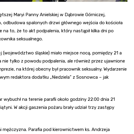
iętszej Maryi Panny Anielskiej w Dąbrowie Górniczej,
, odbudowa spalonych drzwi głównego wejścia do kościoła
na to, że to akt podpalenia, który nastąpił kilka dni po
cownika seksualnego.
iej (województwo śląskie) miało miejsce nocą, pomiędzy 21 a
na nie tylko z powodu podpalenia, ale również przez ujawnione
rezie, na której obecny był pracownik seksualny. Wydarzenie
bowym redaktora dodatku „Niedziela” z Sosnowca – jak
 wybuchł na terenie parafii około godziny 22:00 dnia 21
tyni. W akcji gaszenia pożaru brały udział trzy zastępy
tni mężczyzna. Parafia pod kierownictwem ks. Andrzeja