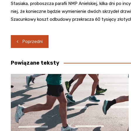
Stasiaka, proboszcza parafii NMP Anielskiej, kilka dni po i
niej, że konieczne będzie wymienienie dwóch skrzydeł drz
Szacunkowy koszt odbudowy przekracza 60 tysięcy złotych 
Nawigacja
Poprzedni
wpisu
Powiązane teksty