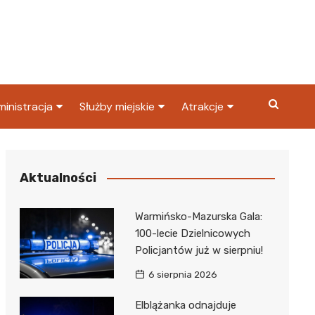
inistracja
Służby miejskie
Atrakcje
ząd miasta
Straż pożarna
Co warto zobaczyć w
Dąbrowie Górniczej?
ortowy
OPS
Policja
Aktualności
Najpopularniejsze miejsc
S
Straż miejska
w Dąbrowie Górniczej
Warmińsko-Mazurska Gala:
ząd Skarbowy
100-lecie Dzielnicowych
Policjantów już w sierpniu!
6 sierpnia 2026
Elblążanka odnajduje