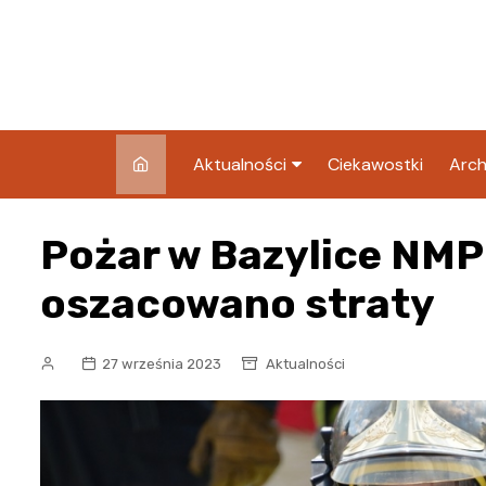
Skip
to
content
Aktualności
Ciekawostki
Arch
Pozostałe
Pożar w Bazylice NMP 
Blog
oszacowano straty
27 września 2023
Aktualności