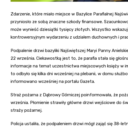
Zdarzenie, które miało miejsce w Bazylice Parafialnej Najśw
przyniosło ze sobą znaczne szkody finansowe. Szacunkowo
może wynieść dziesiątki tysięcy złotych. Wszystko wskazuje 
kontrowersyjnym wydarzeniu z udziałem duchownych i pra
Podpalenie drzwi bazyliki Najświętszej Maryi Panny Anielsk
22 września. Ciekawostką jest to, że parafia stała się głoś
informacje na temat uczestnictwa miejscowych księży w imp
to odbyło się kilka dni wcześniej na plebanii, w domu służ
informowano wcześniej na portalu Gazeta.
Straż pożarna z Dąbrowy Górniczej poinformowała, że pożar
września. Płomienie strawiły główne drzwi wejściowe do świą
straży pożarnej.
Policja ustaliła, że podpaleniem drzwi mógł zająć się 38-le