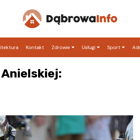
itektura
Kontakt
Zdrowie
Usługi
Sport
Adm
Szpital
Wesele
Klub piłkarski
Ur
Anielskiej:
Sklep medyczny
Klub
Inny klub sp
M
Apteka
Taxi
ZU
Stacja paliw
Ur
Restauracja
Adwokat
Fryzjer