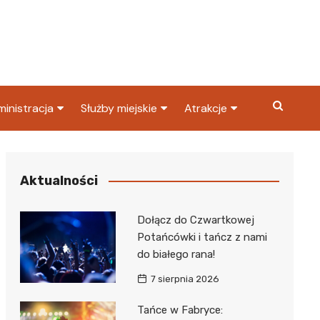
inistracja
Służby miejskie
Atrakcje
ząd miasta
Straż pożarna
Co warto zobaczyć w
Dąbrowie Górniczej?
ortowy
OPS
Policja
Aktualności
Najpopularniejsze miejsc
S
Straż miejska
w Dąbrowie Górniczej
Dołącz do Czwartkowej
ząd Skarbowy
Potańcówki i tańcz z nami
do białego rana!
7 sierpnia 2026
Tańce w Fabryce: