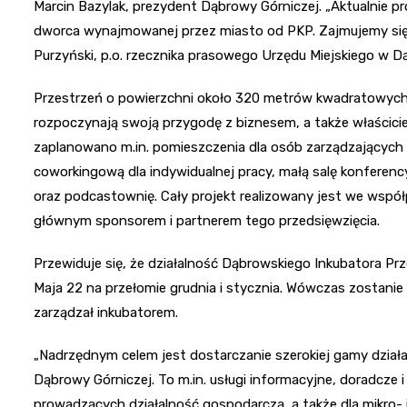
Marcin Bazylak, prezydent Dąbrowy Górniczej. „Aktualnie 
dworca wynajmowanej przez miasto od PKP. Zajmujemy się t
Purzyński, p.o. rzecznika prasowego Urzędu Miejskiego w Dą
Przestrzeń o powierzchni około 320 metrów kwadratowych
rozpoczynają swoją przygodę z biznesem, a także właściciel
zaplanowano m.in. pomieszczenia dla osób zarządzających
coworkingową dla indywidualnej pracy, małą salę konferenc
oraz podcastownię. Cały projekt realizowany jest we wspó
głównym sponsorem i partnerem tego przedsięwzięcia.
Przewiduje się, że działalność Dąbrowskiego Inkubatora Prz
Maja 22 na przełomie grudnia i stycznia. Wówczas zostanie
zarządzał inkubatorem.
„Nadrzędnym celem jest dostarczanie szerokiej gamy dzia
Dąbrowy Górniczej. To m.in. usługi informacyjne, doradcze 
prowadzących działalność gospodarczą, a także dla mikro- 