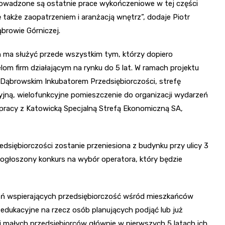
prowadzone są ostatnie prace wykończeniowe w tej części
akże zaopatrzeniem i aranżacją wnętrz”, dodaje Piotr
browie Górniczej.
 ma służyć przede wszystkim tym, którzy dopiero
om firm działającym na rynku do 5 lat. W ramach projektu
 Dąbrowskim Inkubatorem Przedsiębiorczości, strefę
yjną, wielofunkcyjne pomieszczenie do organizacji wydarzeń
łpracy z Katowicką Specjalną Strefą Ekonomiczną SA,
edsiębiorczości zostanie przeniesiona z budynku przy ulicy 3
 ogłoszony konkurs na wybór operatora, który będzie
łań wspierających przedsiębiorczość wśród mieszkańców
i edukacyjne na rzecz osób planujących podjąć lub już
i małych przedsiębiorców głównie w pierwszych 5 latach ich