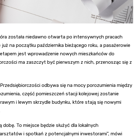
tóra została niedawno otwarta po intensywnych pracach
uż na początku października bieżącego roku, a pasażerowie
ym etapem jest wprowadzenie nowych mieszkańców do
rczości ma zaszczyt być pierwszym z nich, przenosząc się z
 Przedsiębiorczości odbywa się na mocy porozumienia między
umienia, część pomieszczeń stacji kolejowej zostanie
rawym i lewym skrzydle budynku, które stają się nowymi
.
łą dobę. To miejsce będzie służyć dla lokalnych
 warsztatów i spotkań z potencjalnymi inwestorami”, mówi