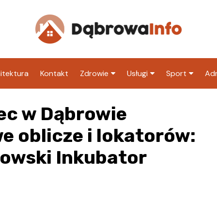
itektura
Kontakt
Zdrowie
Usługi
Sport
Adm
Szpital
Wesele
Klub piłkarski
Ur
ec w Dąbrowie
Sklep medyczny
Klub
Inny klub sp
M
e oblicze i lokatorów:
Apteka
Taxi
ZU
rowski Inkubator
Stacja paliw
Ur
Restauracja
Adwokat
Fryzjer