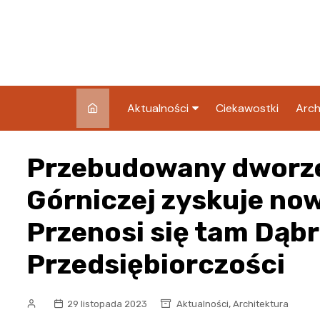
Skip
to
content
Aktualności
Ciekawostki
Arch
Pozostałe
Przebudowany dworz
Blog
Górniczej zyskuje now
Przenosi się tam Dąb
Przedsiębiorczości
,
29 listopada 2023
Aktualności
Architektura