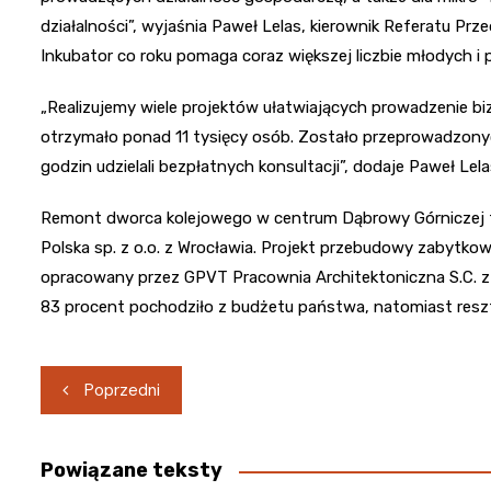
działalności”, wyjaśnia Paweł Lelas, kierownik Referatu Prz
Inkubator co roku pomaga coraz większej liczbie młodych i 
„Realizujemy wiele projektów ułatwiających prowadzenie biz
otrzymało ponad 11 tysięcy osób. Zostało przeprowadzony
godzin udzielali bezpłatnych konsultacji”, dodaje Paweł Lela
Remont dworca kolejowego w centrum Dąbrowy Górniczej trw
Polska sp. z o.o. z Wrocławia. Projekt przebudowy zabytk
opracowany przez GPVT Pracownia Architektoniczna S.C. z P
83 procent pochodziło z budżetu państwa, natomiast resz
Nawigacja
Poprzedni
wpisu
Powiązane teksty