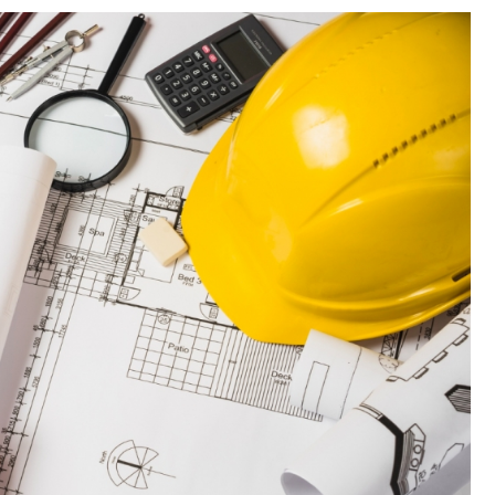
Poczta
Kino
Księgarnia