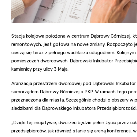
Stacja kolejowa położona w centrum Dąbrowy Górniczej, k
remontowych, jest gotowa na nowe zmiany. Rozpoczęto je j
cieszą się teraz z pełnego wachlarza udogodnień. Kolejn
pomieszczeń dworcowych. Dąbrowski Inkubator Przedsiębio
kamienicy przy ulicy 3 Maja.
Aranżacja przestrzeni dworcowej pod Dąbrowski Inkubator
samorządem Dąbrowy Górniczej a PKP. W ramach tego poroz
przeznaczona dla miasta. Szczególnie chodzi o obszary w p
siedzibami dla Dąbrowskiego Inkubatora Przedsiębiorczości
„Dzięki tej inicjatywie, dworzec będzie pełen życia przez ca
przedsiębiorców, jak również stanie się areną konferencji,