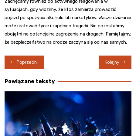
Zachęcamy również do aktywnego reagowania w
sytuacjach, gdy widzimy, że ktoś zamierza prowadzić
pojazd po spożyciu alkoholu lub narkotyków. Wasze działanie
może uratować życie i zapobiec tragedii. Nie pozostańmy
obojętni na potencjalne zagrożenia na drogach. Pamiętajmy,
że bezpieczeństwo na drodze zaczyna się od nas samych.
Nawigacja
Poprzedni
Kolejny
wpisu
Powiązane teksty