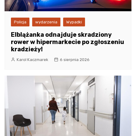
Policja
wydarzenia
Wypadki
Elblążanka odnajduje skradziony
rower w hipermarkecie po zgłoszeniu
kradzieży!
Karol Kaczmarek
6 sierpnia 2026