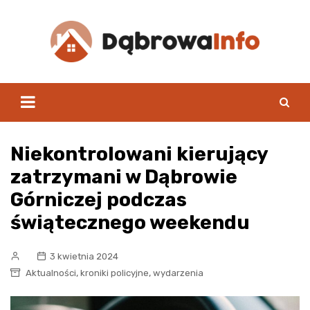
Skip
to
content
Niekontrolowani kierujący
zatrzymani w Dąbrowie
Górniczej podczas
świątecznego weekendu
3 kwietnia 2024
,
,
Aktualności
kroniki policyjne
wydarzenia