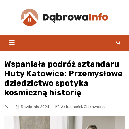
Skip
to
content
Wspaniała podróż sztandaru
Huty Katowice: Przemysłowe
dziedzictwo spotyka
kosmiczną historię
,
3 kwietnia 2024
Aktualności
Ciekawostki