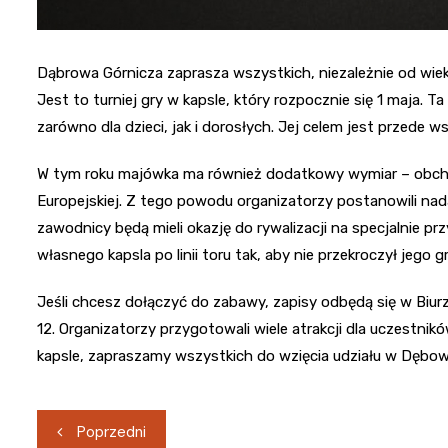
Dąbrowa Górnicza zaprasza wszystkich, niezależnie od wie
Jest to turniej gry w kapsle, który rozpocznie się 1 maja. 
zarówno dla dzieci, jak i dorosłych. Jej celem jest przede 
W tym roku majówka ma również dodatkowy wymiar – obchod
Europejskiej. Z tego powodu organizatorzy postanowili nada
zawodnicy będą mieli okazję do rywalizacji na specjalnie 
własnego kapsla po linii toru tak, aby nie przekroczył jego gr
Jeśli chcesz dołączyć do zabawy, zapisy odbędą się w Bi
12. Organizatorzy przygotowali wiele atrakcji dla uczestnik
kapsle, zapraszamy wszystkich do wzięcia udziału w Dębowej
Nawigacja
Poprzedni