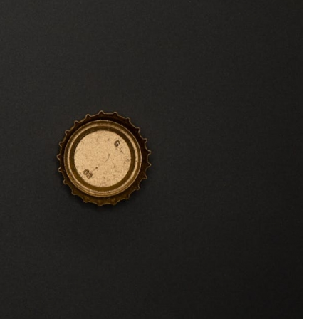
Poczta
Kino
Księgarnia