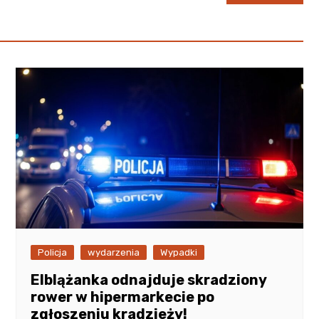
Policja
wydarzenia
Wypadki
Elblążanka odnajduje skradziony
rower w hipermarkecie po
zgłoszeniu kradzieży!