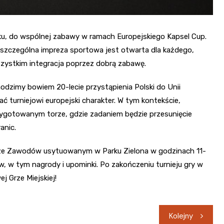
ku, do wspólnej zabawy w ramach Europejskiego Kapsel Cup.
Ta szczególna impreza sportowa jest otwarta dla każdego,
wszystkim integracja poprzez dobrą zabawę.
zimy bowiem 20-lecie przystąpienia Polski do Unii
ć turniejowi europejski charakter. W tym kontekście,
przygotowanym torze, gdzie zadaniem będzie przesunięcie
anic.
urze Zawodów usytuowanym w Parku Zielona w godzinach 11-
ów, w tym nagrody i upominki. Po zakończeniu turnieju gry w
 Grze Miejskiej!
Kolejny