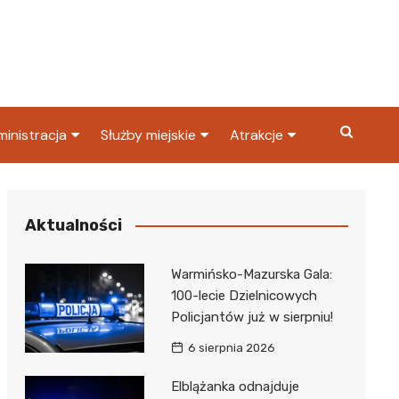
inistracja
Służby miejskie
Atrakcje
ząd miasta
Straż pożarna
Co warto zobaczyć w
Dąbrowie Górniczej?
ortowy
OPS
Policja
Aktualności
Najpopularniejsze miejsc
S
Straż miejska
w Dąbrowie Górniczej
Warmińsko-Mazurska Gala:
ząd Skarbowy
100-lecie Dzielnicowych
Policjantów już w sierpniu!
6 sierpnia 2026
Elblążanka odnajduje