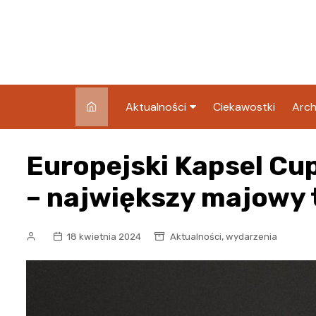
Skip
to
content
Aktualności
Ciekawostki
Arch
Pozostałe
Europejski Kapsel Cu
Blog
– największy majowy t
,
18 kwietnia 2024
Aktualności
wydarzenia