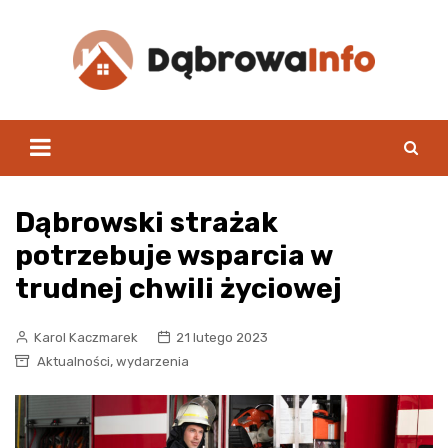
Skip
to
content
Dąbrowski strażak
potrzebuje wsparcia w
trudnej chwili życiowej
Karol Kaczmarek
21 lutego 2023
,
Aktualności
wydarzenia