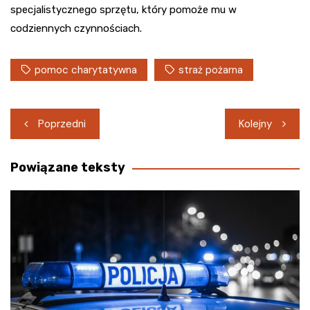
specjalistycznego sprzętu, który pomoże mu w
codziennych czynnościach.
pomoc charytatywna
straż pożarna
Nawigacja
Poprzedni
Kolejny
wpisu
Powiązane teksty