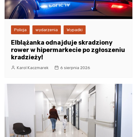
Policja
wydarzenia
Wypadki
Elblążanka odnajduje skradziony
rower w hipermarkecie po zgłoszeniu
kradzieży!
Karol Kaczmarek
6 sierpnia 2026