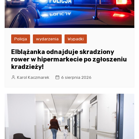
Policja
wydarzenia
Wypadki
Elblążanka odnajduje skradziony
rower w hipermarkecie po zgłoszeniu
kradzieży!
Karol Kaczmarek
6 sierpnia 2026