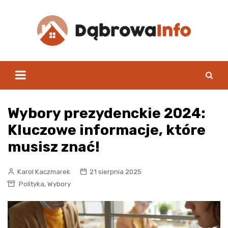
Skip
to
content
Wybory prezydenckie 2024:
Kluczowe informacje, które
musisz znać!
Karol Kaczmarek
21 sierpnia 2025
,
Polityka
Wybory