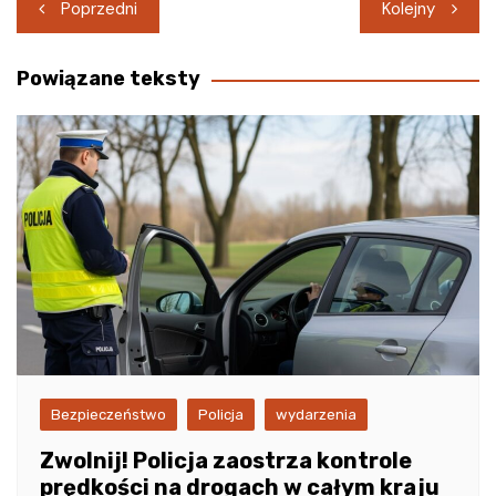
Nawigacja
Poprzedni
Kolejny
wpisu
Powiązane teksty
Bezpieczeństwo
Policja
wydarzenia
Zwolnij! Policja zaostrza kontrole
prędkości na drogach w całym kraju