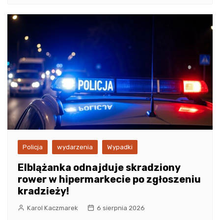
Policja
wydarzenia
Wypadki
Elblążanka odnajduje skradziony
rower w hipermarkecie po zgłoszeniu
kradzieży!
Karol Kaczmarek
6 sierpnia 2026