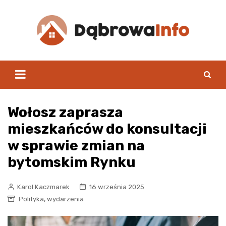
Skip
to
content
Wołosz zaprasza
mieszkańców do konsultacji
w sprawie zmian na
bytomskim Rynku
Karol Kaczmarek
16 września 2025
,
Polityka
wydarzenia