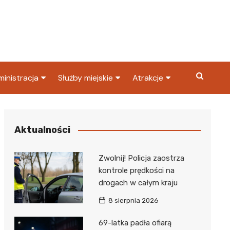
inistracja
Służby miejskie
Atrakcje
ząd miasta
Straż pożarna
Co warto zobaczyć w
Dąbrowie Górniczej?
ortowy
OPS
Policja
Aktualności
Najpopularniejsze miejsc
S
Straż miejska
w Dąbrowie Górniczej
Zwolnij! Policja zaostrza
ząd Skarbowy
kontrole prędkości na
drogach w całym kraju
8 sierpnia 2026
69-latka padła ofiarą