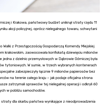
rniczej i Krakowa, państwowy budżet uniknął straty rzędu 11
yniku akcji policyjnej, oprócz nielegalnego towaru, schwytani
o Walki z Przestępczością Gospodarczą Komendy Miejskiej
iem krakowskim, zaowocowała konfiskatą dziewięciu milionów
że jedna z dzielnic przemysłowych w Dąbrowie Górniczej była
bów tytoniowych. W sumie, w trzech wybranych kontenerach
pecjalne zabezpieczyły łącznie 9 milionów papierosów bez
ców na terenie całego kraju – jak podaje oficjalna strona
ze zatrzymali sprawców tej nielegalnej operacji i odkryli 60
nych w pobliżu samochodów.
ne straty dla skarbu państwa wynikające z nieodprowadzenia