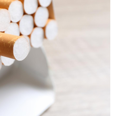
Poczta
Kino
Księgarnia