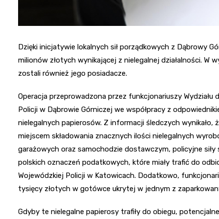
Dzięki inicjatywie lokalnych sił porządkowych z Dąbrowy Gó
milionów złotych wynikającej z nielegalnej działalności. W w
zostali również jego posiadacze.
Operacja przeprowadzona przez funkcjonariuszy Wydziału d
Policji w Dąbrowie Górniczej we współpracy z odpowiednik
nielegalnych papierosów. Z informacji śledczych wynikało, 
miejscem składowania znacznych ilości nielegalnych wyro
garażowych oraz samochodzie dostawczym, policyjne siły s
polskich oznaczeń podatkowych, które miały trafić do odbior
Wojewódzkiej Policji w Katowicach. Dodatkowo, funkcjonarius
tysięcy złotych w gotówce ukrytej w jednym z zaparkowa
Gdyby te nielegalne papierosy trafiły do obiegu, potencjal