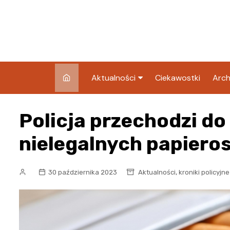
Skip
to
content
Aktualności
Ciekawostki
Arch
Pozostałe
Policja przechodzi do
Blog
nielegalnych papiero
,
30 października 2023
Aktualności
kroniki policyjne