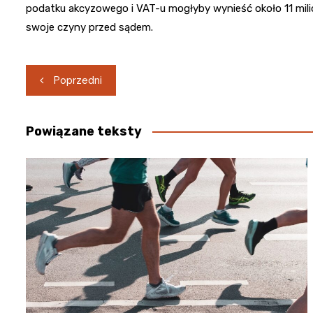
podatku akcyzowego i VAT-u mogłyby wynieść około 11 mili
swoje czyny przed sądem.
Nawigacja
Poprzedni
wpisu
Powiązane teksty