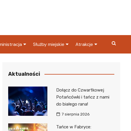
inistracja
Służby miejskie
Atrakcje
ząd miasta
Straż pożarna
Co warto zobaczyć w
Dąbrowie Górniczej?
ortowy
OPS
Policja
Aktualności
Najpopularniejsze miejsc
S
Straż miejska
w Dąbrowie Górniczej
Dołącz do Czwartkowej
ząd Skarbowy
Potańcówki i tańcz z nami
do białego rana!
7 sierpnia 2026
Tańce w Fabryce: