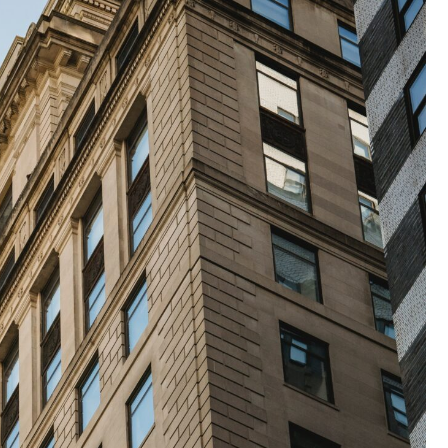
Poczta
Kino
Księgarnia