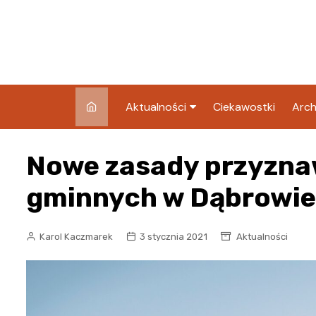
Skip
to
content
Aktualności
Ciekawostki
Arch
Pozostałe
Nowe zasady przyzna
Blog
gminnych w Dąbrowie
Karol Kaczmarek
3 stycznia 2021
Aktualności