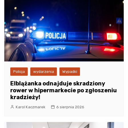
Policja
wydarzenia
Wypadki
Elblążanka odnajduje skradziony
rower w hipermarkecie po zgłoszeniu
kradzieży!
Karol Kaczmarek
6 sierpnia 2026