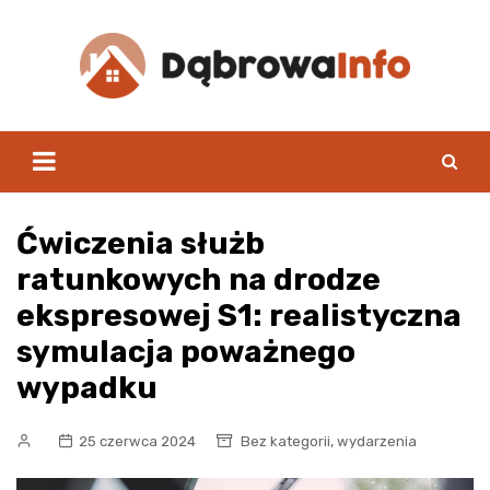
Skip
to
content
Ćwiczenia służb
ratunkowych na drodze
ekspresowej S1: realistyczna
symulacja poważnego
wypadku
,
25 czerwca 2024
Bez kategorii
wydarzenia