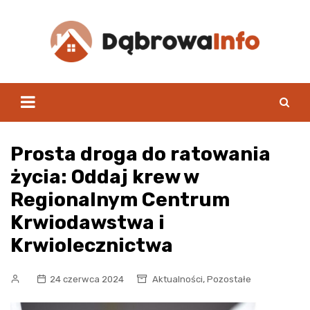
Skip
to
content
Prosta droga do ratowania
życia: Oddaj krew w
Regionalnym Centrum
Krwiodawstwa i
Krwiolecznictwa
,
24 czerwca 2024
Aktualności
Pozostałe