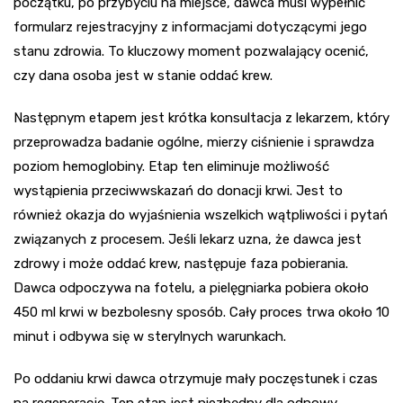
początku, po przybyciu na miejsce, dawca musi wypełnić
formularz rejestracyjny z informacjami dotyczącymi jego
stanu zdrowia. To kluczowy moment pozwalający ocenić,
czy dana osoba jest w stanie oddać krew.
Następnym etapem jest krótka konsultacja z lekarzem, który
przeprowadza badanie ogólne, mierzy ciśnienie i sprawdza
poziom hemoglobiny. Etap ten eliminuje możliwość
wystąpienia przeciwwskazań do donacji krwi. Jest to
również okazja do wyjaśnienia wszelkich wątpliwości i pytań
związanych z procesem. Jeśli lekarz uzna, że dawca jest
zdrowy i może oddać krew, następuje faza pobierania.
Dawca odpoczywa na fotelu, a pielęgniarka pobiera około
450 ml krwi w bezbolesny sposób. Cały proces trwa około 10
minut i odbywa się w sterylnych warunkach.
Po oddaniu krwi dawca otrzymuje mały poczęstunek i czas
na regenerację. Ten etap jest niezbędny dla odnowy