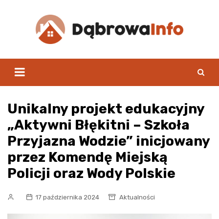
Skip
to
content
Unikalny projekt edukacyjny
„Aktywni Błękitni – Szkoła
Przyjazna Wodzie” inicjowany
przez Komendę Miejską
Policji oraz Wody Polskie
17 października 2024
Aktualności