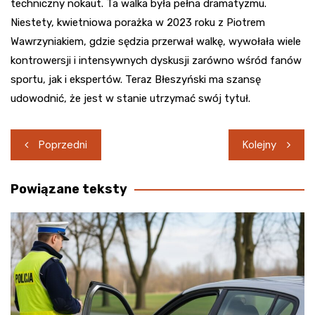
techniczny nokaut. Ta walka była pełna dramatyzmu.
Niestety, kwietniowa porażka w 2023 roku z Piotrem
Wawrzyniakiem, gdzie sędzia przerwał walkę, wywołała wiele
kontrowersji i intensywnych dyskusji zarówno wśród fanów
sportu, jak i ekspertów. Teraz Błeszyński ma szansę
udowodnić, że jest w stanie utrzymać swój tytuł.
Nawigacja
Poprzedni
Kolejny
wpisu
Powiązane teksty