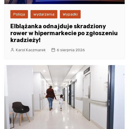
Policja
wydarzenia
Wypadki
Elblążanka odnajduje skradziony
rower w hipermarkecie po zgłoszeniu
kradzieży!
Karol Kaczmarek
6 sierpnia 2026