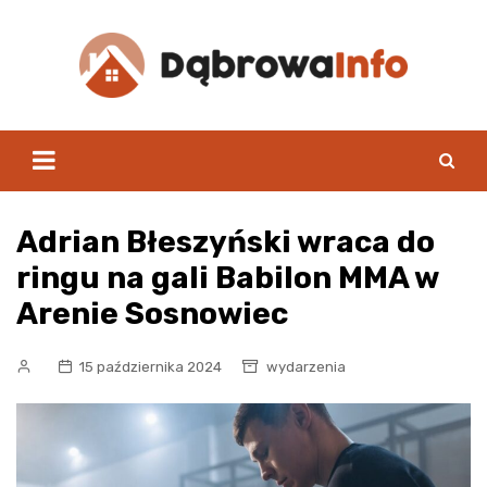
Skip
to
content
Adrian Błeszyński wraca do
ringu na gali Babilon MMA w
Arenie Sosnowiec
15 października 2024
wydarzenia