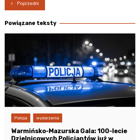
Nawigacja
Poprzedni
wpisu
Powiązane teksty
Policja
wydarzenia
Warmińsko-Mazurska Gala: 100-lecie
Dzielnicowych Policjantów już w