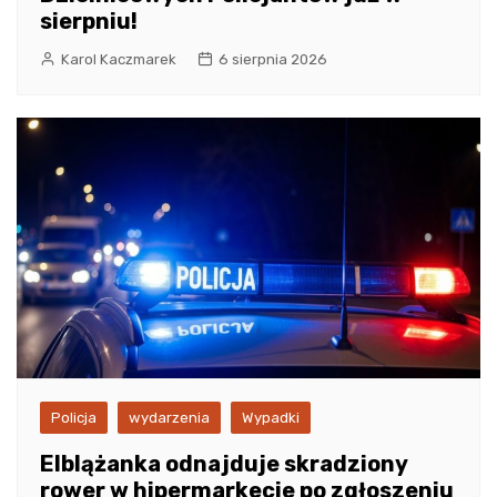
sierpniu!
Karol Kaczmarek
6 sierpnia 2026
Policja
wydarzenia
Wypadki
Elblążanka odnajduje skradziony
rower w hipermarkecie po zgłoszeniu