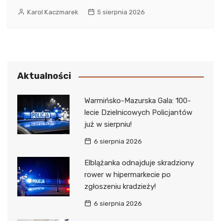
Karol Kaczmarek
5 sierpnia 2026
Aktualności
Warmińsko-Mazurska Gala: 100-
lecie Dzielnicowych Policjantów
już w sierpniu!
6 sierpnia 2026
Elblążanka odnajduje skradziony
rower w hipermarkecie po
zgłoszeniu kradzieży!
6 sierpnia 2026