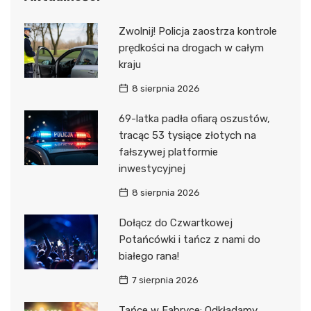
Zwolnij! Policja zaostrza kontrole
prędkości na drogach w całym
kraju
8 sierpnia 2026
69-latka padła ofiarą oszustów,
tracąc 53 tysiące złotych na
fałszywej platformie
inwestycyjnej
8 sierpnia 2026
Dołącz do Czwartkowej
Potańcówki i tańcz z nami do
białego rana!
7 sierpnia 2026
Tańce w Fabryce: Odkładamy