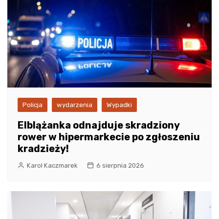
Policja
wydarzenia
Wypadki
Elblążanka odnajduje skradziony
rower w hipermarkecie po zgłoszeniu
kradzieży!
Karol Kaczmarek
6 sierpnia 2026