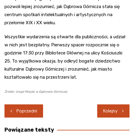
pozwoli lepiej zrozumieć, jak Dąbrowa Górnicza stała się
centrum spotkań intelektualnych i artystycznych na
przełomie XIX i XX wieku.
Wszystkie wydarzenia są otwarte dla publiczności, a udział
w nich jest bezpłatny. Pierwszy spacer rozpocznie się o
godzinie 17:30 przy Bibliotece Głównej na ulicy Kościuszki
25. To wyjątkowa okazja, by odkryć bogate dziedzictwo
kulturalne Dąbrowy Górniczej i zrozumieć, jak miasto
kształtowało się na przestrzeni lat.
Źródło: Urząd Miejski w Dąbrowie Górniczej
Nawigacja
Poprzedni
Kolejny
wpisu
Powiązane teksty