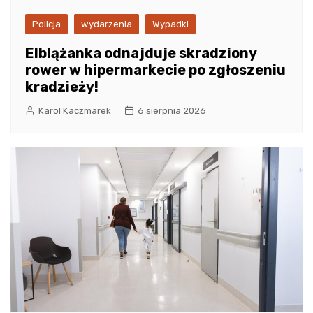
Policja
wydarzenia
Wypadki
Elblążanka odnajduje skradziony
rower w hipermarkecie po zgłoszeniu
kradzieży!
Karol Kaczmarek
6 sierpnia 2026