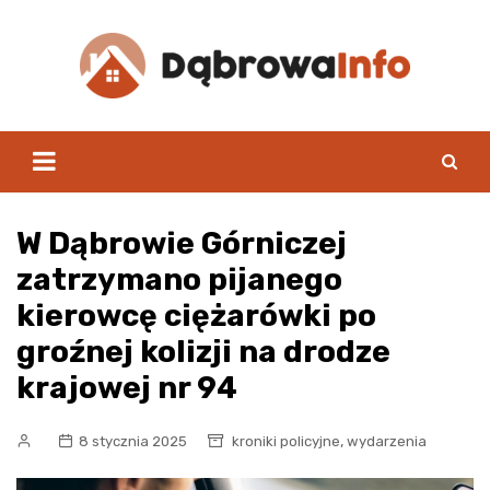
Skip
to
content
W Dąbrowie Górniczej
zatrzymano pijanego
kierowcę ciężarówki po
groźnej kolizji na drodze
krajowej nr 94
,
8 stycznia 2025
kroniki policyjne
wydarzenia