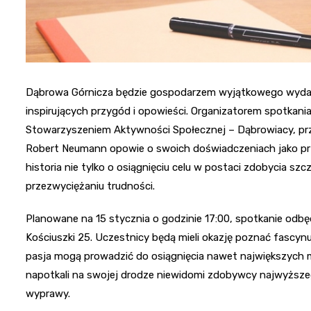
Dąbrowa Górnicza będzie gospodarzem wyjątkowego wydarz
inspirujących przygód i opowieści. Organizatorem spotkania
Stowarzyszeniem Aktywności Społecznej – Dąbrowiacy, przy
Robert Neumann opowie o swoich doświadczeniach jako p
historia nie tylko o osiągnięciu celu w postaci zdobycia s
przezwyciężaniu trudności.
Planowane na 15 stycznia o godzinie 17:00, spotkanie odbędz
Kościuszki 25. Uczestnicy będą mieli okazję poznać fascyn
pasja mogą prowadzić do osiągnięcia nawet największych
napotkali na swojej drodze niewidomi zdobywcy najwyższeg
wyprawy.