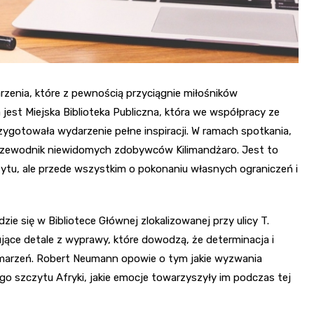
enia, które z pewnością przyciągnie miłośników
 jest Miejska Biblioteka Publiczna, która we współpracy ze
gotowała wydarzenie pełne inspiracji. W ramach spotkania,
rzewodnik niewidomych zdobywców Kilimandżaro. Jest to
zczytu, ale przede wszystkim o pokonaniu własnych ograniczeń i
ie się w Bibliotece Głównej zlokalizowanej przy ulicy T.
ujące detale z wyprawy, które dowodzą, że determinacja i
 marzeń. Robert Neumann opowie o tym jakie wyzwania
o szczytu Afryki, jakie emocje towarzyszyły im podczas tej