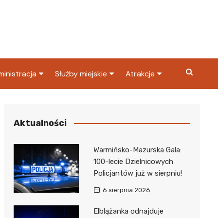
inistracja
Służby miejskie
Atrakcje
ząd miasta
Straż pożarna
Co warto zobaczyć w
Dąbrowie Górniczej?
ortowy
OPS
Policja
Aktualności
Najpopularniejsze miejsc
S
Straż miejska
w Dąbrowie Górniczej
Warmińsko-Mazurska Gala:
ząd Skarbowy
100-lecie Dzielnicowych
Policjantów już w sierpniu!
6 sierpnia 2026
Elblążanka odnajduje