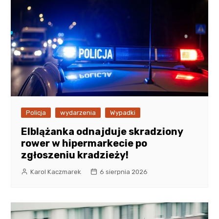
Policja
wydarzenia
Wypadki
Elblążanka odnajduje skradziony
rower w hipermarkecie po
zgłoszeniu kradzieży!
Karol Kaczmarek
6 sierpnia 2026