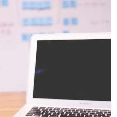
Poczta
Kino
Księgarnia