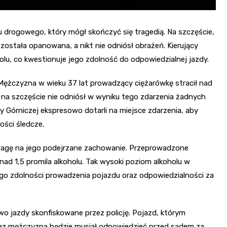
 drogowego, który mógł skończyć się tragedią. Na szczęście,
a została opanowana, a nikt nie odniósł obrażeń. Kierujący
olu, co kwestionuje jego zdolność do odpowiedzialnej jazdy.
Mężczyzna w wieku 37 lat prowadzący ciężarówkę stracił nad
 na szczęście nie odniósł w wyniku tego zdarzenia żadnych
y Górniczej ekspresowo dotarli na miejsce zdarzenia, aby
ści śledcze.
uwagę na jego podejrzane zachowanie. Przeprowadzone
ad 1,5 promila alkoholu. Tak wysoki poziom alkoholu w
ego zdolności prowadzenia pojazdu oraz odpowiedzialności za
wo jazdy skonfiskowane przez policję. Pojazd, którym
eraz mężczyzna będzie musiał odpowiedzieć przed sądem za