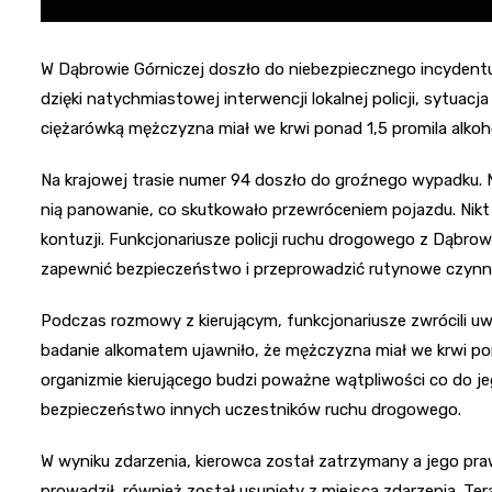
W Dąbrowie Górniczej doszło do niebezpiecznego incydentu
dzięki natychmiastowej interwencji lokalnej policji, sytuacj
ciężarówką mężczyzna miał we krwi ponad 1,5 promila alkoh
Na krajowej trasie numer 94 doszło do groźnego wypadku. 
nią panowanie, co skutkowało przewróceniem pojazdu. Nikt
kontuzji. Funkcjonariusze policji ruchu drogowego z Dąbrow
zapewnić bezpieczeństwo i przeprowadzić rutynowe czynno
Podczas rozmowy z kierującym, funkcjonariusze zwrócili 
badanie alkomatem ujawniło, że mężczyzna miał we krwi pon
organizmie kierującego budzi poważne wątpliwości co do j
bezpieczeństwo innych uczestników ruchu drogowego.
W wyniku zdarzenia, kierowca został zatrzymany a jego pra
prowadził, również został usunięty z miejsca zdarzenia. T