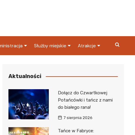
inistracja
Służby miejskie
Atrakcje
ząd miasta
Straż pożarna
Co warto zobaczyć w
Dąbrowie Górniczej?
ortowy
OPS
Policja
Aktualności
Najpopularniejsze miejsc
S
Straż miejska
w Dąbrowie Górniczej
Dołącz do Czwartkowej
ząd Skarbowy
Potańcówki i tańcz z nami
do białego rana!
7 sierpnia 2026
Tańce w Fabryce: