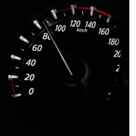
Poczta
Kino
Księgarnia