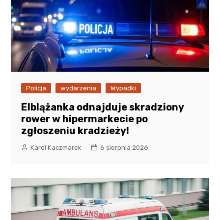
Policja
wydarzenia
Wypadki
Elblążanka odnajduje skradziony
rower w hipermarkecie po
zgłoszeniu kradzieży!
Karol Kaczmarek
6 sierpnia 2026