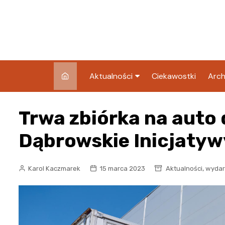
Skip
to
content
Aktualności
Ciekawostki
Arch
Pozostałe
Trwa zbiórka na auto
Blog
Dąbrowskie Inicjatyw
,
Karol Kaczmarek
15 marca 2023
Aktualności
wydar