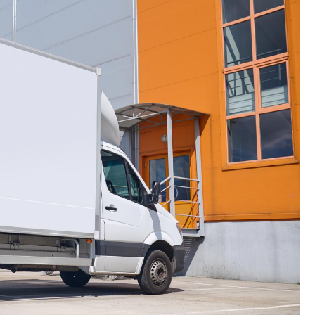
Poczta
Kino
Księgarnia