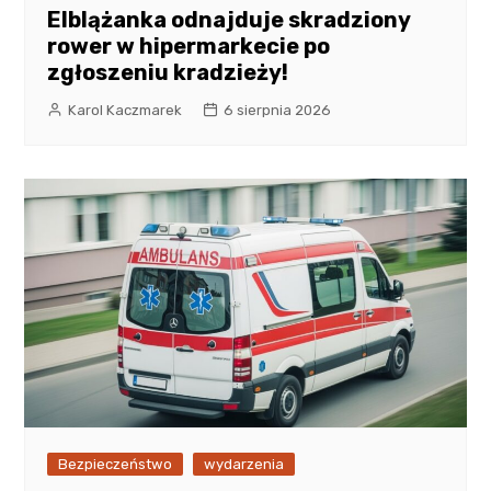
Elblążanka odnajduje skradziony
rower w hipermarkecie po
zgłoszeniu kradzieży!
Karol Kaczmarek
6 sierpnia 2026
Bezpieczeństwo
wydarzenia