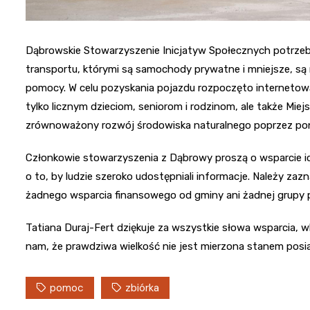
Dąbrowskie Stowarzyszenie Inicjatyw Społecznych potrze
transportu, którymi są samochody prywatne i mniejsze, s
pomocy. W celu pozyskania pojazdu rozpoczęto internetow
tylko licznym dzieciom, seniorom i rodzinom, ale także Mi
zrównoważony rozwój środowiska naturalnego poprzez pon
Członkowie stowarzyszenia z Dąbrowy proszą o wsparcie i
o to, by ludzie szeroko udostępniali informacje. Należy zaz
żadnego wsparcia finansowego od gminy ani żadnej grupy p
Tatiana Duraj-Fert dziękuje za wszystkie słowa wsparcia, 
nam, że prawdziwa wielkość nie jest mierzona stanem posia
pomoc
zbiórka