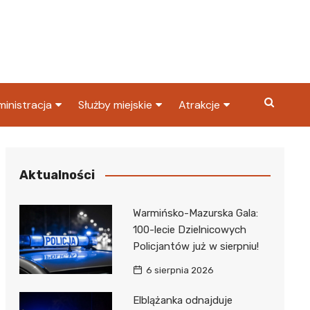
inistracja
Służby miejskie
Atrakcje
ząd miasta
Straż pożarna
Co warto zobaczyć w
Dąbrowie Górniczej?
ortowy
OPS
Policja
Aktualności
Najpopularniejsze miejsc
S
Straż miejska
w Dąbrowie Górniczej
Warmińsko-Mazurska Gala:
ząd Skarbowy
100-lecie Dzielnicowych
Policjantów już w sierpniu!
6 sierpnia 2026
Elblążanka odnajduje