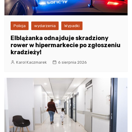
Policja
wydarzenia
Wypadki
Elblążanka odnajduje skradziony
rower w hipermarkecie po zgłoszeniu
kradzieży!
Karol Kaczmarek
6 sierpnia 2026