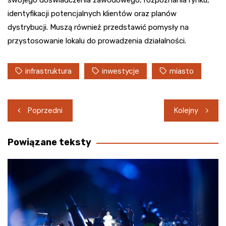
swojego doświadczenia zawodowego, rozpoznania rynku,
identyfikacji potencjalnych klientów oraz planów
dystrybucji. Muszą również przedstawić pomysły na
przystosowanie lokalu do prowadzenia działalności.
infrastruktura
inwestycje
miasto
Nawigacja
Poprzedni
Kolejny
wpisu
Powiązane teksty