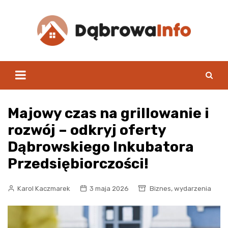
Skip
to
content
Majowy czas na grillowanie i
rozwój – odkryj oferty
Dąbrowskiego Inkubatora
Przedsiębiorczości!
,
Karol Kaczmarek
3 maja 2026
Biznes
wydarzenia