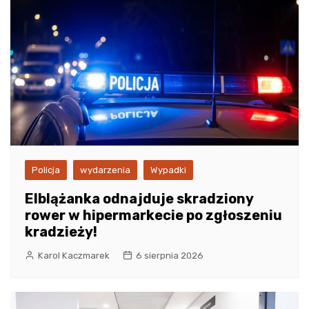
Policja
wydarzenia
Wypadki
Elblążanka odnajduje skradziony
rower w hipermarkecie po zgłoszeniu
kradzieży!
Karol Kaczmarek
6 sierpnia 2026