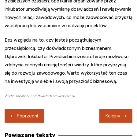
dzisiejszych czasach. Spotkania organizowane przez
inkubator umożliwiają wymianę doświadczeń i nawiązywanie
nowych relacji zawodowych, co może zaowocować przyszłą
współpracą lub wsparciem w realizacji projektów.
Bez względu na to, czy jesteś początkującym
przedsiębiorcą, czy doświadczonym biznesmenem,
Dąbrowski Inkubator Przedsiębiorczości oferuje możliwość
zdobycia cennych umiejętności i wiedzy, które przyczynią
się do rozwoju zawodowego. Warto wykorzystać ten czas
na inwestycję w siebie i swoją przyszłość biznesową.
Źródło: facebook.com/MiastoDabrowaGornicza
Nawigacja
Poprzedni
Kolejny
wpisu
Powiązane teksty