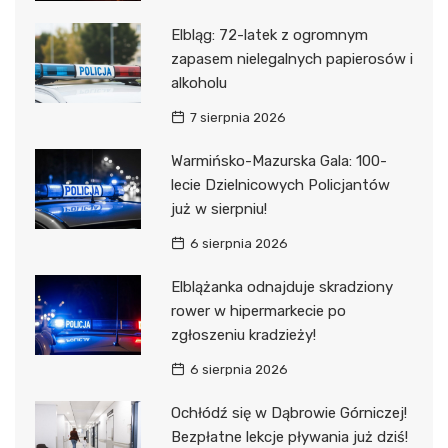
Elbląg: 72-latek z ogromnym
zapasem nielegalnych papierosów i
alkoholu
7 sierpnia 2026
Warmińsko-Mazurska Gala: 100-
lecie Dzielnicowych Policjantów
już w sierpniu!
6 sierpnia 2026
Elblążanka odnajduje skradziony
rower w hipermarkecie po
zgłoszeniu kradzieży!
6 sierpnia 2026
Ochłódź się w Dąbrowie Górniczej!
Bezpłatne lekcje pływania już dziś!