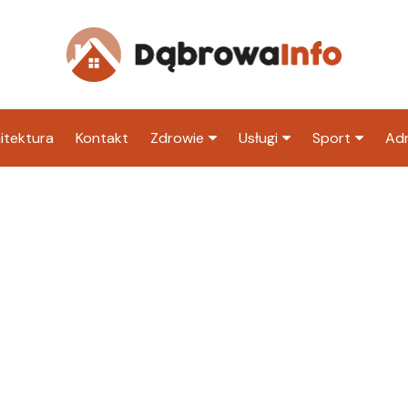
itektura
Kontakt
Zdrowie
Usługi
Sport
Adm
Szpital
Wesele
Klub piłkarski
Ur
Sklep medyczny
Klub
Inny klub sp
M
Apteka
Taxi
ZU
Stacja paliw
Ur
Restauracja
Adwokat
Fryzjer