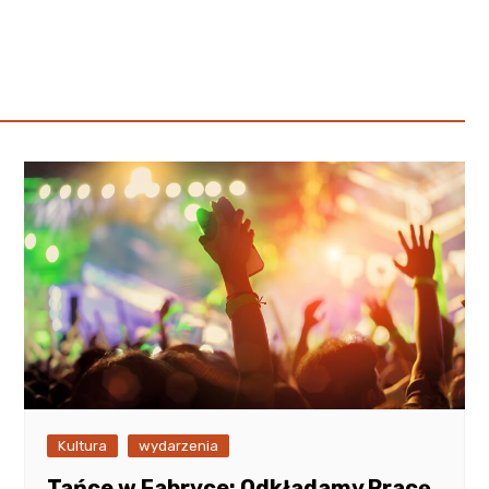
Poczta
Kino
Księgarnia
Kultura
wydarzenia
Tańce w Fabryce: Odkładamy Pracę