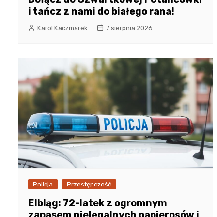
i tańcz z nami do białego rana!
Karol Kaczmarek
7 sierpnia 2026
Policja
Przestępczość
Elbląg: 72-latek z ogromnym
zapasem nielegalnych papierosów i