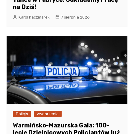
na Dziś!
Karol Kaczmarek
7 sierpnia 2026
Policja
wydarzenia
Warmińsko-Mazurska Gala: 100-
lecie Dzielnicowych Policjantów już