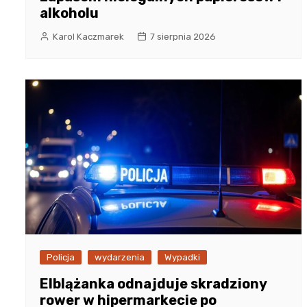
alkoholu
Karol Kaczmarek
7 sierpnia 2026
Policja
wydarzenia
Wypadki
Elblążanka odnajduje skradziony
rower w hipermarkecie po