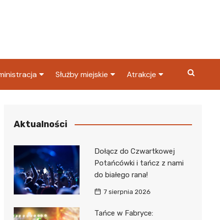
inistracja
Służby miejskie
Atrakcje
ząd miasta
Straż pożarna
Co warto zobaczyć w
Dąbrowie Górniczej?
ortowy
OPS
Policja
Aktualności
Najpopularniejsze miejsc
S
Straż miejska
w Dąbrowie Górniczej
Dołącz do Czwartkowej
ząd Skarbowy
Potańcówki i tańcz z nami
do białego rana!
7 sierpnia 2026
Tańce w Fabryce: