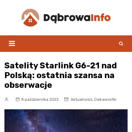
Skip
to
content
Satelity Starlink G6-21 nad
Polską: ostatnia szansa na
obserwacje
,
8 października 2023
Aktualności
Ciekawostki