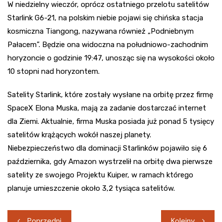
W niedzielny wieczór, oprócz ostatniego przelotu satelitów
Starlink G6-21, na polskim niebie pojawi się chińska stacja
kosmiczna Tiangong, nazywana również „Podniebnym
Pałacem”. Będzie ona widoczna na południowo-zachodnim
horyzoncie o godzinie 19:47, unosząc się na wysokości około
10 stopni nad horyzontem.
Satelity Starlink, które zostały wysłane na orbitę przez firmę
SpaceX Elona Muska, mają za zadanie dostarczać internet
dla Ziemi. Aktualnie, firma Muska posiada już ponad 5 tysięcy
satelitów krążących wokół naszej planety.
Niebezpieczeństwo dla dominacji Starlinków pojawiło się 6
października, gdy Amazon wystrzelił na orbitę dwa pierwsze
satelity ze swojego Projektu Kuiper, w ramach którego
planuje umieszczenie około 3,2 tysiąca satelitów.
Nawigacja
Poprzedni
Kolejny