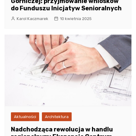
Górniczej: przyjmowanie wniosków
do Funduszu Inicjatyw Senioralnych
Karol Kaczmarek
10 kwietnia 2025
Aktualności
Architektura
Nadchodząca rewolucja w handlu