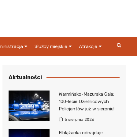
inistracja
Służby miejskie
Atrakcje
ząd miasta
Straż pożarna
Co warto zobaczyć w
Dąbrowie Górniczej?
ortowy
OPS
Policja
Aktualności
Najpopularniejsze miejsc
S
Straż miejska
w Dąbrowie Górniczej
Warmińsko-Mazurska Gala:
ząd Skarbowy
100-lecie Dzielnicowych
Policjantów już w sierpniu!
6 sierpnia 2026
Elblążanka odnajduje