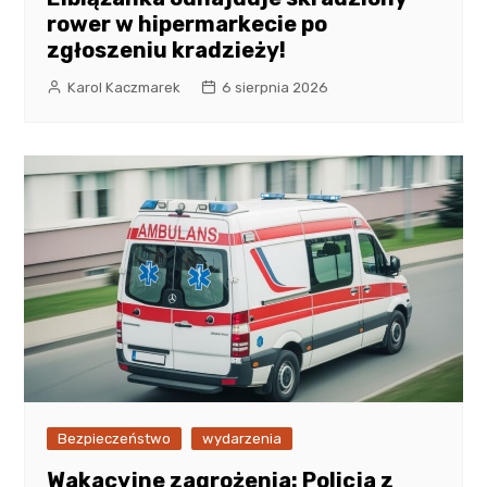
rower w hipermarkecie po
zgłoszeniu kradzieży!
Karol Kaczmarek
6 sierpnia 2026
Bezpieczeństwo
wydarzenia
Wakacyjne zagrożenia: Policja z