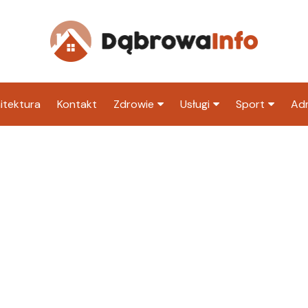
itektura
Kontakt
Zdrowie
Usługi
Sport
Adm
Szpital
Wesele
Klub piłkarski
Ur
Sklep medyczny
Klub
Inny klub sp
M
Apteka
Taxi
ZU
Stacja paliw
Ur
Restauracja
Adwokat
Fryzjer