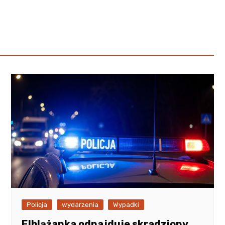
Poczta
Kino
Księgarnia
Policja
wydarzenia
Wypadki
Elblążanka odnajduje skradziony