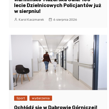
lecie Dzielnicowych Policjantów już
w sierpniu!
Karol Kaczmarek
6 sierpnia 2026
Sport
wydarzenia
Ochłódź się w Dąbrowie Górniczej!